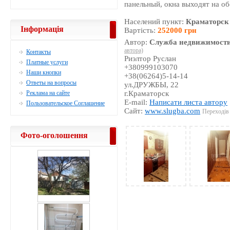
панельный, окна выходят на о
Населений пункт:
Краматорск
Інформація
Вартість:
252000 грн
Автор:
Служба недвижимости
автора)
Контакты
Риэлтор Руслан
Платные услуги
+380999103070
Наши кнопки
+38(06264)5-14-14
Ответы на вопросы
ул.ДРУЖБЫ, 22
Реклама на сайте
г.Краматорск
E-mail:
Написати листа автору
Пользовательское Соглашение
Сайт:
www.slugba.com
Переходів 
Фото-оголошення