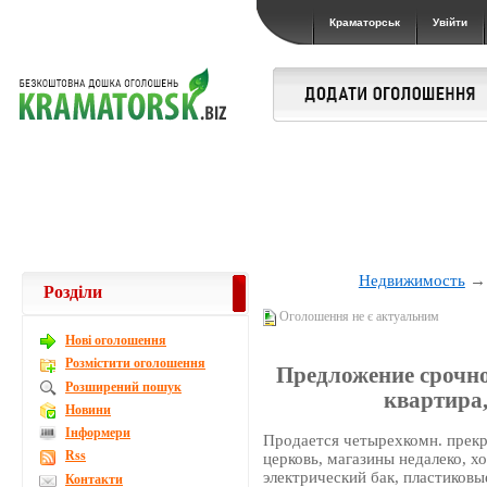
Краматорськ
Увійти
Недвижимость
Розділи
Оголошення не є актуальним
Новi оголошення
Розмістити оголошення
Предложение срочно
Розширений пошук
квартира,
Новини
Інформери
Продается четырехкомн. прекра
Rss
церковь, магазины недалеко, х
электрический бак, пластиковы
Контакти