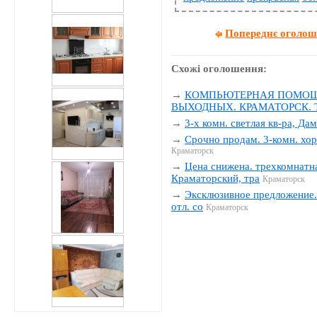
Попереднє оголо
Схожі оголошення:
→
КОМПЬЮТЕРНАЯ ПОМОЩЬ
ВЫХОДНЫХ. КРАМАТОРСК. Тел
→
3-х комн. светлая кв-ра, Да
→
Срочно продам. 3-комн. хор
Краматорск
→
Цена снижена. трехкомнатна
Краматорский, тра
Краматорск
→
Эксклюзивное предложение. 
отл. со
Краматорск