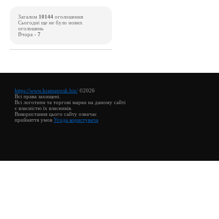
Загалом
10144
оголошення
Сьогодні ще не було нових
оголошень
Вчора -
7
https://www.kramatorsk.biz/
©2026
Всі права захищені.
Всі логотипи та торгові марки на даному сайті
є власністю їх власників.
Використання цього сайту означає
прийняття умов
Угода користувача