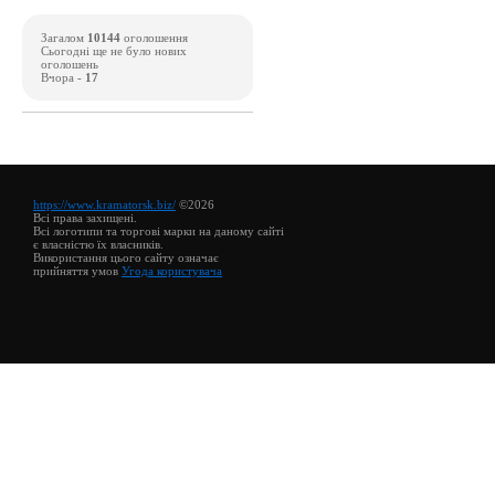
Загалом
10144
оголошення
Сьогодні ще не було нових
оголошень
Вчора -
17
https://www.kramatorsk.biz/
©2026
Всі права захищені.
Всі логотипи та торгові марки на даному сайті
є власністю їх власників.
Використання цього сайту означає
прийняття умов
Угода користувача