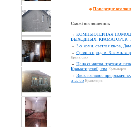
Попереднє оголо
Схожі оголошення:
→
КОМПЬЮТЕРНАЯ ПОМОЩЬ
ВЫХОДНЫХ. КРАМАТОРСК. Тел
→
3-х комн. светлая кв-ра, Да
→
Срочно продам. 3-комн. хор
Краматорск
→
Цена снижена. трехкомнатна
Краматорский, тра
Краматорск
→
Эксклюзивное предложение. 
отл. со
Краматорск