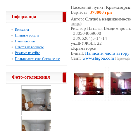
Населений пункт:
Краматорск
Вартість:
378000 грн
Інформація
Автор:
Служба недвижимости
автора)
Риэлтор Наталья Владимировн
Контакты
+380504069600
Платные услуги
+38(06264)5-14-14
Наши кнопки
ул.ДРУЖБЫ, 22
Ответы на вопросы
г.Краматорск
Реклама на сайте
E-mail:
Написати листа автору
Сайт:
www.slugba.com
Переходів 
Пользовательское Соглашение
Фото-оголошення