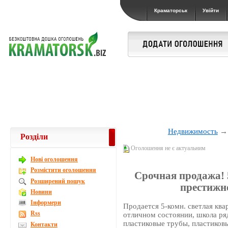
Краматорськ
Увійти
Недвижимость
Розділи
Оголошення не є актуальним
Новi оголошення
Розмістити оголошення
Срочная продажа! 5
Розширений пошук
престижно
Новини
Інформери
Продается 5-комн. светлая ква
Rss
отличном состоянии, школа ряд
пластиковые трубы, пластиковы
Контакти