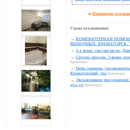
Попереднє оголо
Схожі оголошення:
→
КОМПЬЮТЕРНАЯ ПОМОЩЬ
ВЫХОДНЫХ. КРАМАТОРСК. Тел
→
3-х комн. светлая кв-ра, Да
→
Срочно продам. 3-комн. хор
Краматорск
→
Цена снижена. трехкомнатна
Краматорский, тра
Краматорск
→
Эксклюзивное предложение. 
отл. со
Краматорск