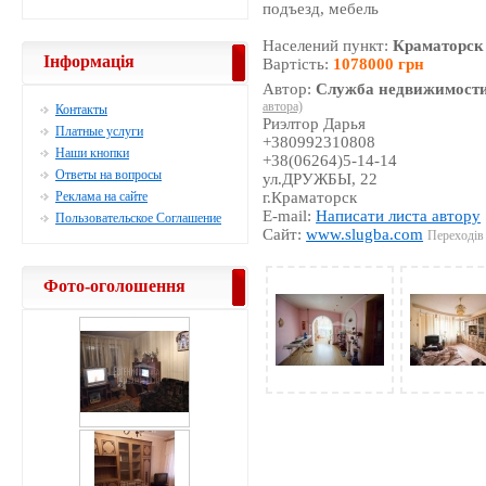
подъезд, мебель
Населений пункт:
Краматорск
Інформація
Вартість:
1078000 грн
Автор:
Служба недвижимости
автора)
Контакты
Риэлтор Дарья
Платные услуги
+380992310808
Наши кнопки
+38(06264)5-14-14
Ответы на вопросы
ул.ДРУЖБЫ, 22
Реклама на сайте
г.Краматорск
E-mail:
Написати листа автору
Пользовательское Соглашение
Сайт:
www.slugba.com
Переходів 
Фото-оголошення