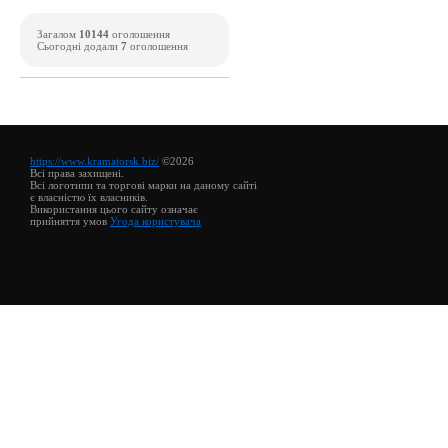
Загалом
10144
оголошення
Сьогодні додали
7
оголошення
https://www.kramatorsk.biz/
©2026
Всі права захищені.
Всі логотипи та торгові марки на даному сайті
є власністю їх власників.
Використання цього сайту означає
прийняття умов
Угода користувача