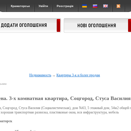
Краматорськ
Увійти
Реєстрація
Недвижимость
→
Квартиры 3-к и более продам
льним
на. 3-х комнатная квартира, Соцгород, Стуса Василия
а, Соцгород, Стуса Василия (Социалистическая), дом №63, 5 этажный дом, 54м2 общей
 хорошая транспортная развязка, пластиковые окна, вся инфраструктура, мебель
маторск