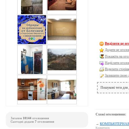
Виділити це о
Додати це оголо
Покажіть на ог
Надіслати оголо
Відкрити сторін
Залишити свою 
Пошукові теги для
Схожі оголошення:
Загалом
10144
оголошення
Сьогодні додали
7
оголошення
→
КОМПЬЮТЕРНАЯ П
Краматорск