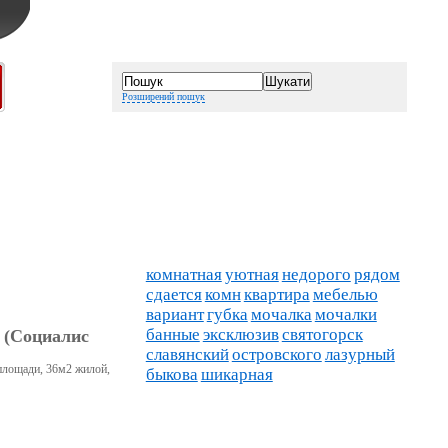
Розширений пошук
комнатная
уютная
недорого
рядом
сдается
комн
квартира
мебелью
вариант
губка
мочалка
мочалки
банные
эксклюзив
святогорск
 (Социалис
славянский
островского
лазурный
 площади, 36м2 жилой,
быкова
шикарная