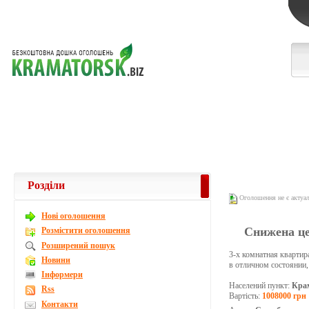
Розділи
Оголошення не є актуа
Новi оголошення
Снижена це
Розмістити оголошення
Розширений пошук
3-х комнатная квартир
Новини
в отличном состоянии,
Інформери
Населений пункт:
Кра
Rss
Вартість:
1008000 грн
Контакти