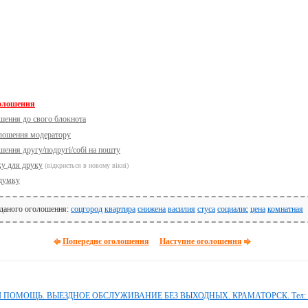
голошення
шення до свого блокнота
олошення модератору
шення другу/подругі/собі на пошту
ку для друку
(відкриється в новому вікні)
думку
 даного оголошення:
соцгород
квартира
снижена
василия
стуса
социалис
цена
комнатная
Попереднє оголошення
Наступне оголошення
ОМОЩЬ. ВЫЕЗДНОЕ ОБСЛУЖИВАНИЕ БЕЗ ВЫХОДНЫХ. КРАМАТОРСК. Тел: 09