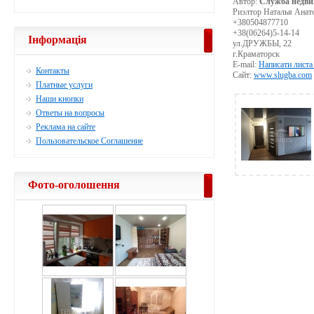
Автор:
Служба недви
Риэлтор Наталья Анат
+380504877710
+38(06264)5-14-14
Інформація
ул.ДРУЖБЫ, 22
г.Краматорск
E-mail:
Написати листа
Контакты
Сайт:
www.slugba.com
Платные услуги
Наши кнопки
Ответы на вопросы
Реклама на сайте
Пользовательское Соглашение
Фото-оголошення