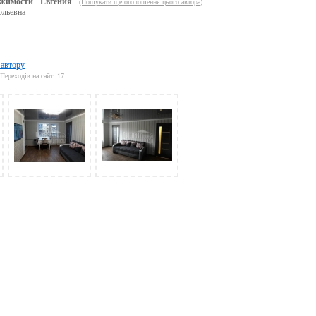
жимости "Евгения"
(Пошукати ще оголошення цього автора)
ольевна
 автору
Переходів на сайт: 17