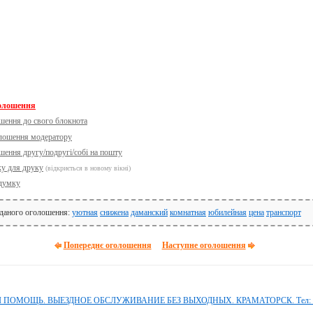
голошення
шення до свого блокнота
олошення модератору
шення другу/подругі/собі на пошту
ку для друку
(відкриється в новому вікні)
думку
 даного оголошення:
уютная
снижена
даманский
комнатная
юбилейная
цена
транспорт
Попереднє оголошення
Наступне оголошення
ОМОЩЬ. ВЫЕЗДНОЕ ОБСЛУЖИВАНИЕ БЕЗ ВЫХОДНЫХ. КРАМАТОРСК. Тел: 09