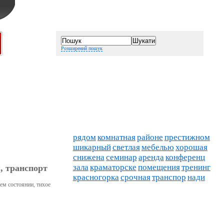
Розширений пошук
рядом
комнатная
районе
престижном
шикарный
светлая
мебелью
хорошая
снижена
семинар
аренда
конференц
зала
краматорске
помещения
тренинг
, транспорт
красногорка
срочная
транспор
нади
шем состоянии, тихое