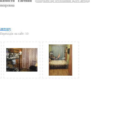
жимости "Евгения"
(Пошукати ще оголошення цього автора)
имировна
 автору
Переходів на сайт: 10