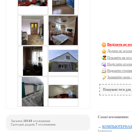
Виділити це о
Додати це оголо
Покажіть на ог
Надіслати оголо
Відкрити сторін
Залишити свою 
Пошукові теги для
Схожі оголошення:
Загалом
10144
оголошення
Сьогодні додали
7
оголошення
→
КОМПЬЮТЕРНАЯ П
Краматорск