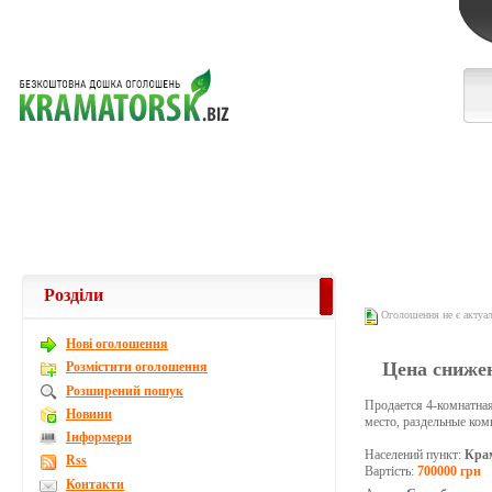
Розділи
Оголошення не є актуа
Новi оголошення
Цена снижен
Розмістити оголошення
Розширений пошук
Продается 4-комнатная
Новини
место, раздельные ком
Інформери
Населений пункт:
Кра
Rss
Вартість:
700000 грн
Контакти