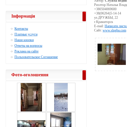
Автор:
Служба недви
Риэлтор Наталья Влад
+380504069600
+38(06264)5-14-14
Інформація
ул.ДРУЖБЫ, 22
г.Краматорск
E-mail:
Написати листа
Контакты
Сайт:
www.slugba.com
Платные услуги
Наши кнопки
Ответы на вопросы
Реклама на сайте
Пользовательское Соглашение
Фото-оголошення