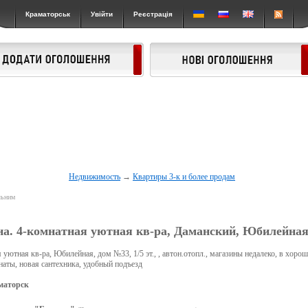
Краматорськ
Увійти
Реєстрація
Недвижимость
→
Квартиры 3-к и более продам
льним
а. 4-комнатная уютная кв-ра, Даманский, Юбилейная
 уютная кв-ра, Юбилейная, дом №33, 1/5 эт., , автон.отопл., магазины недалеко, в хоро
наты, новая сантехника, удобный подъезд
маторск