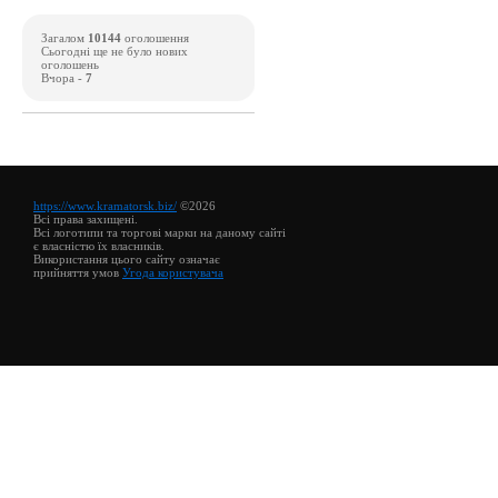
Загалом
10144
оголошення
Сьогодні ще не було нових
оголошень
Вчора -
7
https://www.kramatorsk.biz/
©2026
Всі права захищені.
Всі логотипи та торгові марки на даному сайті
є власністю їх власників.
Використання цього сайту означає
прийняття умов
Угода користувача