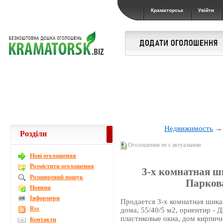
Краматорськ
Увійти
Недвижимость
Розділи
Оголошення не є актуальним
Новi оголошення
Розмістити оголошення
3-х комнатная ш
Розширений пошук
Парков
Новини
Інформери
Продается 3-х комнатная шикар
Rss
дома, 55/40/5 м2, ориентир - 
пластиковые окна, дом кирпичн
Контакти