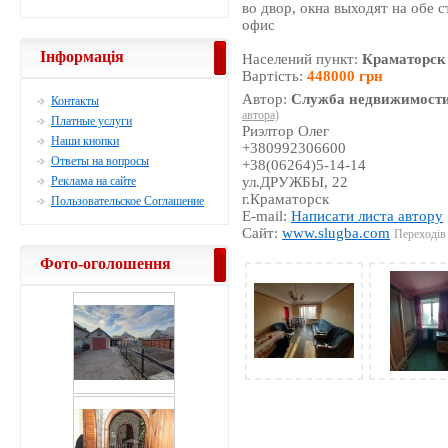
во двор, окна выходят на обе 
офис
Інформація
Населений пункт:
Краматорск
Вартість:
448000 грн
Автор:
Служба недвижимости
Контакты
автора)
Платные услуги
Риэлтор Олег
Наши кнопки
+380992306600
Ответы на вопросы
+38(06264)5-14-14
Реклама на сайте
ул.ДРУЖБЫ, 22
г.Краматорск
Пользовательское Соглашение
E-mail:
Написати листа автору
Сайт:
www.slugba.com
Переходів 
Фото-оголошення