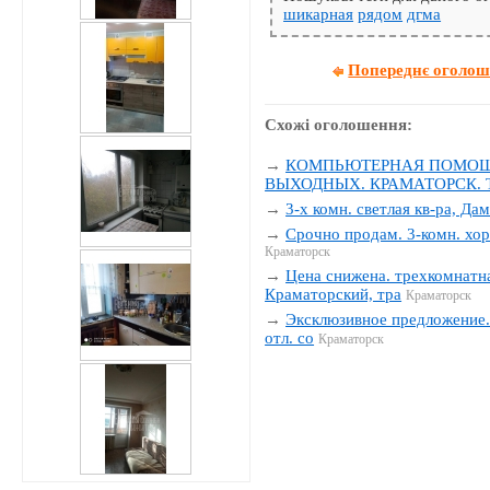
шикарная
рядом
дгма
Попереднє оголо
Схожі оголошення:
→
КОМПЬЮТЕРНАЯ ПОМОЩЬ
ВЫХОДНЫХ. КРАМАТОРСК. Тел
→
3-х комн. светлая кв-ра, Да
→
Срочно продам. 3-комн. хор
Краматорск
→
Цена снижена. трехкомнатна
Краматорский, тра
Краматорск
→
Эксклюзивное предложение. 
отл. со
Краматорск