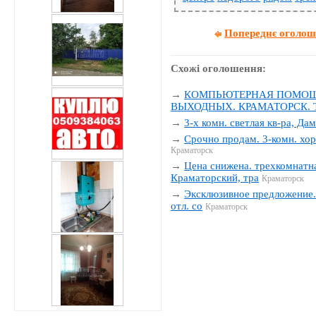
Попереднє оголо
Схожі оголошення:
→
КОМПЬЮТЕРНАЯ ПОМОЩЬ
ВЫХОДНЫХ. КРАМАТОРСК. Тел
→
3-х комн. светлая кв-ра, Да
→
Срочно продам. 3-комн. хор
Краматорск
→
Цена снижена. трехкомнатна
Краматорский, тра
Краматорск
→
Эксклюзивное предложение. 
отл. со
Краматорск