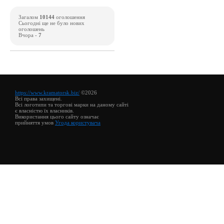
Загалом
10144
оголошення
Сьогодні ще не було нових
оголошень
Вчора -
7
https://www.kramatorsk.biz/
©2026
Всі права захищені.
Всі логотипи та торгові марки на даному сайті
є власністю їх власників.
Використання цього сайту означає
прийняття умов
Угода користувача