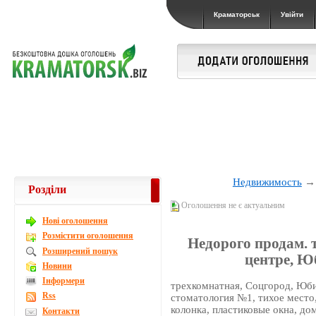
Краматорськ
Увійти
Недвижимость
Розділи
Оголошення не є актуальним
Новi оголошення
Розмістити оголошення
Недорого продам. т
Розширений пошук
центре, Ю
Новини
Інформери
трехкомнатная, Соцгород, Юбиле
Rss
стоматология №1, тихое место,
колонка, пластиковые окна, до
Контакти