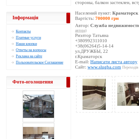
стороны, балкон застеклен, вс
Населений пункт:
Краматорск
Інформація
Вартість:
700000 грн
Автор:
Служба недвижимости
автора)
Контакты
Риэлтор Татьяна
Платные услуги
+380992311010
Наши кнопки
+38(06264)5-14-14
Ответы на вопросы
ул.ДРУЖБЫ, 22
Реклама на сайте
г.Краматорск
E-mail:
Написати листа автору
Пользовательское Соглашение
Сайт:
www.slugba.com
Переходів 
Фото-оголошення