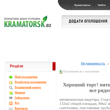
Краматорськ
Увійти
Недвижимость
Розділи
Оголошення не є актуальним
Новi оголошення
Розмістити оголошення
Хороший торг! пяти
Розширений пошук
все рядо
Новини
Інформери
пятикомнатная квартира, Соцг
Rss
132м2 общей площади, 80м2 жи
сантехника, пластиковые трубы
Контакти