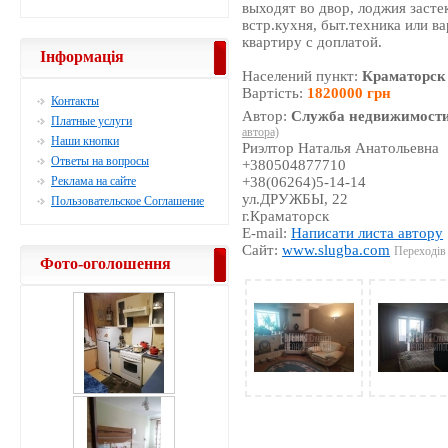
выходят во двор, лоджия застек
встр.кухня, быт.техника или в
квартиру с доплатой.
Інформація
Населений пункт:
Краматорск
Вартість:
1820000 грн
Контакты
Автор:
Служба недвижимости
Платные услуги
автора)
Наши кнопки
Риэлтор Наталья Анатольевна
Ответы на вопросы
+380504877710
Реклама на сайте
+38(06264)5-14-14
ул.ДРУЖБЫ, 22
Пользовательское Соглашение
г.Краматорск
E-mail:
Написати листа автору
Сайт:
www.slugba.com
Переходів 
Фото-оголошення