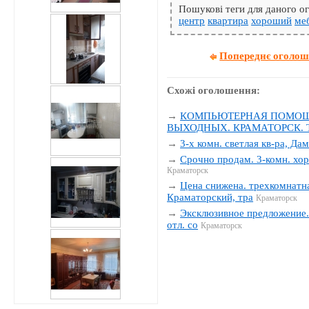
Пошукові теги для даного 
центр
квартира
хороший
ме
Попереднє оголо
Схожі оголошення:
→
КОМПЬЮТЕРНАЯ ПОМОЩЬ
ВЫХОДНЫХ. КРАМАТОРСК. Тел
→
3-х комн. светлая кв-ра, Да
→
Срочно продам. 3-комн. хор
Краматорск
→
Цена снижена. трехкомнатна
Краматорский, тра
Краматорск
→
Эксклюзивное предложение. 
отл. со
Краматорск