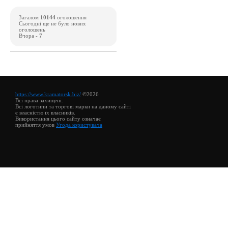
Загалом
10144
оголошення
Сьогодні ще не було нових
оголошень
Вчора -
7
https://www.kramatorsk.biz/
©2026
Всі права захищені.
Всі логотипи та торгові марки на даному сайті
є власністю їх власників.
Використання цього сайту означає
прийняття умов
Угода користувача