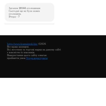
Загалом
10144
оголошення
Сьогодні ще не було нових
оголошень
Вчора -
7
https://www.kramatorsk.biz/
©2026
Всі права захищені.
Всі логотипи та торгові марки на даному сайті
є власністю їх власників.
Використання цього сайту означає
прийняття умов
Угода користувача