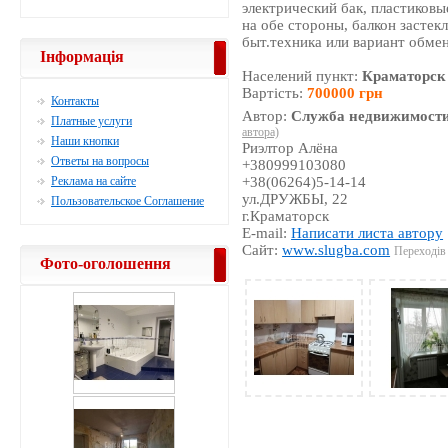
электрический бак, пластиковы
на обе стороны, балкон застекл
быт.техника или вариант обмен
Інформація
Населений пункт:
Краматорск
Вартість:
700000 грн
Контакты
Автор:
Служба недвижимости
Платные услуги
автора)
Наши кнопки
Риэлтор Алёна
Ответы на вопросы
+380999103080
Реклама на сайте
+38(06264)5-14-14
ул.ДРУЖБЫ, 22
Пользовательское Соглашение
г.Краматорск
E-mail:
Написати листа автору
Сайт:
www.slugba.com
Переходів 
Фото-оголошення