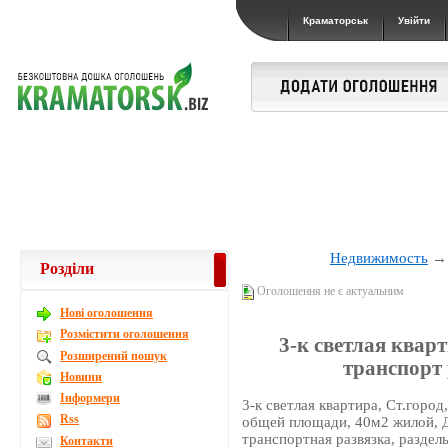
Краматорськ
Увійти
Недвижимость
Розділи
Оголошення не є актуальним
Новi оголошення
Розмістити оголошення
3-к светлая квар
Розширений пошук
транспорт 
Новини
Інформери
3-к светлая квартира, Ст.горо
Rss
общей площади, 40м2 жилой, 
транспортная развязка, раздел
Контакти