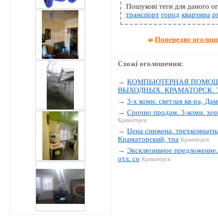
Пошукові теги для даного 
транспорт
город
квартира
р
Попереднє оголо
Схожі оголошення:
→
КОМПЬЮТЕРНАЯ ПОМОЩЬ
ВЫХОДНЫХ. КРАМАТОРСК. Тел
→
3-х комн. светлая кв-ра, Да
→
Срочно продам. 3-комн. хор
Краматорск
→
Цена снижена. трехкомнатна
Краматорский, тра
Краматорск
→
Эксклюзивное предложение. 
отл. со
Краматорск