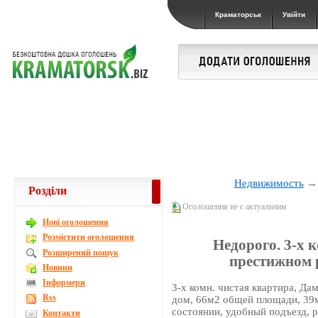
Краматорськ
Увійти
Недвижимость
Розділи
Оголошення не є актуальним
Новi оголошення
Розмістити оголошення
Недорого. 3-х 
Розширений пошук
престижном р
Новини
Інформери
3-х комн. чистая квартира, Да
Rss
дом, 66м2 общей площади, 39м
состоянии, удобный подъезд, р
Контакти