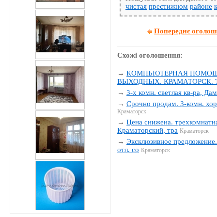
чистая
престижном
районе
Попереднє оголо
Схожі оголошення:
→
КОМПЬЮТЕРНАЯ ПОМОЩЬ
ВЫХОДНЫХ. КРАМАТОРСК. Тел
→
3-х комн. светлая кв-ра, Да
→
Срочно продам. 3-комн. хор
Краматорск
→
Цена снижена. трехкомнатна
Краматорский, тра
Краматорск
→
Эксклюзивное предложение. 
отл. со
Краматорск