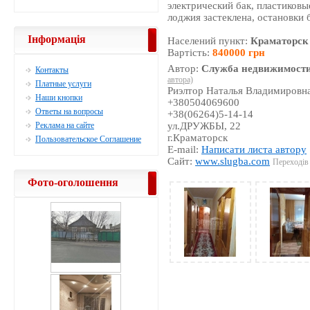
электрический бак, пластиковы
лоджия застеклена, остановки 
Інформація
Населений пункт:
Краматорск
Вартість:
840000 грн
Автор:
Служба недвижимости
Контакты
автора)
Платные услуги
Риэлтор Наталья Владимировн
Наши кнопки
+380504069600
Ответы на вопросы
+38(06264)5-14-14
Реклама на сайте
ул.ДРУЖБЫ, 22
г.Краматорск
Пользовательское Соглашение
E-mail:
Написати листа автору
Сайт:
www.slugba.com
Переходів 
Фото-оголошення