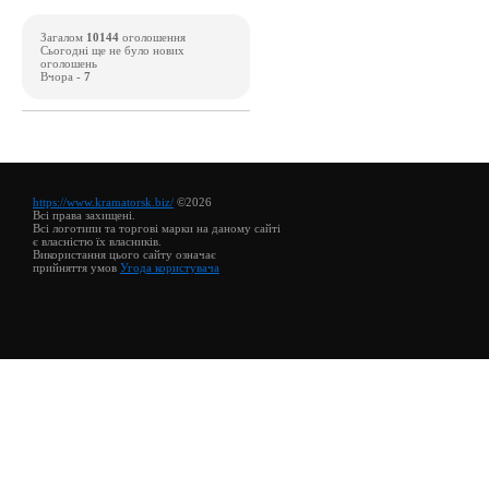
Загалом
10144
оголошення
Сьогодні ще не було нових
оголошень
Вчора -
7
https://www.kramatorsk.biz/
©2026
Всі права захищені.
Всі логотипи та торгові марки на даному сайті
є власністю їх власників.
Використання цього сайту означає
прийняття умов
Угода користувача