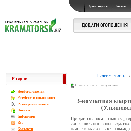
Краматорськ
Увійти
Недвижимость
Розділи
Оголошення не є актуальним
Новi оголошення
Розмістити оголошення
3-комнатная кварт
Розширений пошук
(Ульяновск
Новини
Інформери
Продается 3-комнатная кварти
Rss
состоянии, магазины недалеко,
пластиковые окна, окна выходя
Контакти