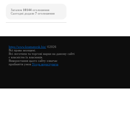
Загалом
10144
оголошення
Сьогодні додали
7
оголошення
https://www.kramatorsk.biz/
©2026
Всі права захищені.
Всі логотипи та торгові марки на даному сайті
є власністю їх власників.
Використання цього сайту означає
прийняття умов
Угода користувача