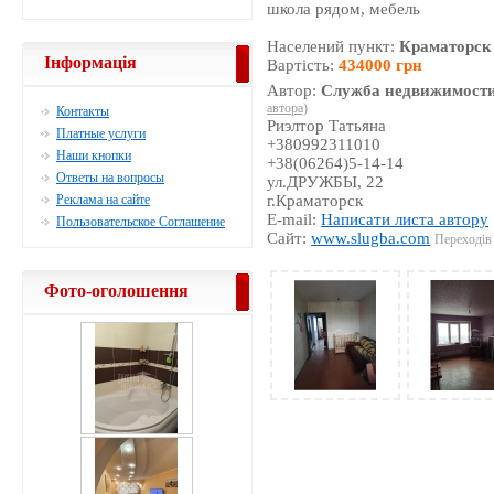
школа рядом, мебель
Населений пункт:
Краматорск
Інформація
Вартість:
434000 грн
Автор:
Служба недвижимости
автора)
Контакты
Риэлтор Татьяна
Платные услуги
+380992311010
Наши кнопки
+38(06264)5-14-14
Ответы на вопросы
ул.ДРУЖБЫ, 22
Реклама на сайте
г.Краматорск
E-mail:
Написати листа автору
Пользовательское Соглашение
Сайт:
www.slugba.com
Переходів 
Фото-оголошення