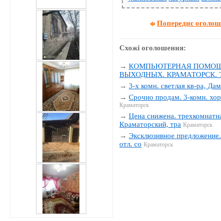
Попереднє оголо
Схожі оголошення:
→
КОМПЬЮТЕРНАЯ ПОМОЩЬ
ВЫХОДНЫХ. КРАМАТОРСК. Тел
→
3-х комн. светлая кв-ра, Да
→
Срочно продам. 3-комн. хор
Краматорск
→
Цена снижена. трехкомнатна
Краматорский, тра
Краматорск
→
Эксклюзивное предложение. 
отл. со
Краматорск