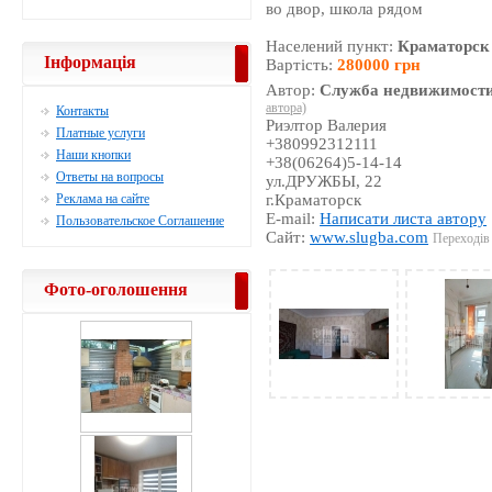
во двор, школа рядом
Населений пункт:
Краматорск
Інформація
Вартість:
280000 грн
Автор:
Служба недвижимости
автора)
Контакты
Риэлтор Валерия
Платные услуги
+380992312111
Наши кнопки
+38(06264)5-14-14
Ответы на вопросы
ул.ДРУЖБЫ, 22
Реклама на сайте
г.Краматорск
E-mail:
Написати листа автору
Пользовательское Соглашение
Сайт:
www.slugba.com
Переходів 
Фото-оголошення