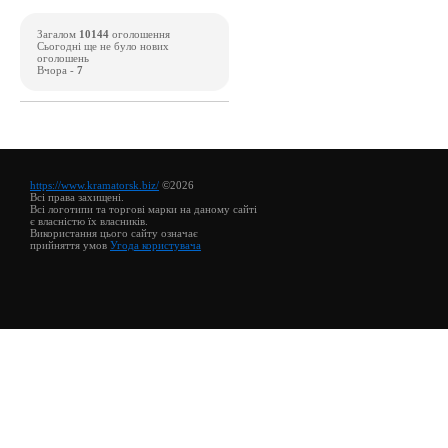
Загалом
10144
оголошення
Сьогодні ще не було нових
оголошень
Вчора -
7
https://www.kramatorsk.biz/
©2026
Всі права захищені.
Всі логотипи та торгові марки на даному сайті
є власністю їх власників.
Використання цього сайту означає
прийняття умов
Угода користувача