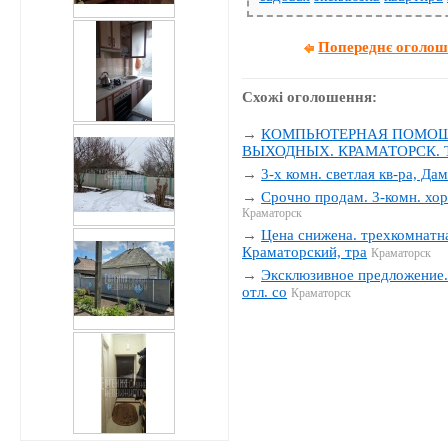
Попереднє оголо
Схожі оголошення:
→
КОМПЬЮТЕРНАЯ ПОМОЩЬ
ВЫХОДНЫХ. КРАМАТОРСК. Тел
→
3-х комн. светлая кв-ра, Да
→
Срочно продам. 3-комн. хор
Краматорск
→
Цена снижена. трехкомнатна
Краматорский, тра
Краматорск
→
Эксклюзивное предложение. 
отл. со
Краматорск