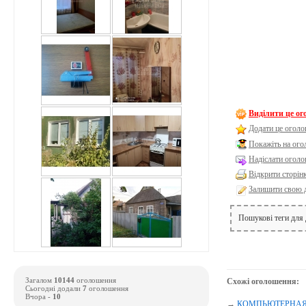
Виділити це о
Додати це оголо
Покажіть на ог
Надіслати оголо
Відкрити сторін
Залишити свою 
Пошукові теги для
Загалом
10144
оголошення
Схожі оголошення:
Сьогодні додали
7
оголошення
Вчора -
10
→
КОМПЬЮТЕРНАЯ П