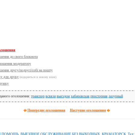
голошення
шення до свого блокнота
олошення модератору
шення другу/подругі/собі на пошту
ку для друку
(відкриється в новому вікні)
думку
 даного оголошення:
транспор
всвязи
выездом
хабаровская
просторная
лазурный
Попереднє оголошення
Наступне оголошення
ОМОЩЬ. ВЫЕЗДНОЕ ОБСЛУЖИВАНИЕ БЕЗ ВЫХОДНЫХ. КРАМАТОРСК. Тел: 09