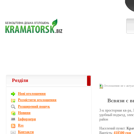
Розділи
Оголошення не є актуа
Новi оголошення
Всвязи с в
Розмістити оголошення
Розширений пошук
3-к просторная кв-ра,
Новини
удобный подъезд, элек
Інформери
район
Rss
Населений пункт:
Кра
Контакти
Вартість:
418500 грн