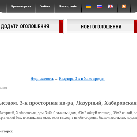
Краматорськ
Увійти
Реєстрація
Недвижимость
→
Квартиры 3-к и более продам
льним
ыездом. 3-к просторная кв-ра, Лазурный, Хабаровская
 Лазурный, Хабаровская, дом №40, 9 этажный дом, 63м2 общей площади, 39м2 жилой, ос
трический бак, пластиковые окна, окна выходят на обе стороны, балкон застеклен, лоджи
маторск