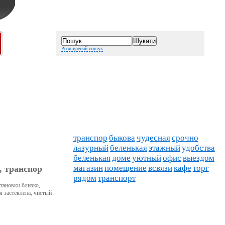
Розширений пошук
транспор
быкова
чудесная
срочно
лазурный
беленькая
этажный
удобства
беленькая
доме
уютный
офис
выездом
магазин
помещение
всвязи
кафе
торг
, транспор
рядом
транспорт
тановки близко,
я застеклена, чистый