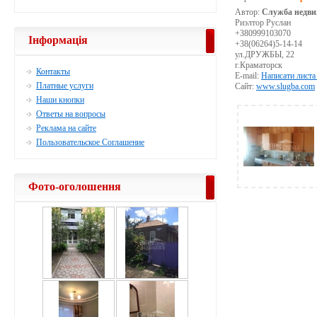
Автор:
Служба недви
Риэлтор Руслан
+380999103070
Інформація
+38(06264)5-14-14
ул.ДРУЖБЫ, 22
г.Краматорск
Контакты
E-mail:
Написати листа
Платные услуги
Сайт:
www.slugba.com
Наши кнопки
Ответы на вопросы
Реклама на сайте
Пользовательское Соглашение
Фото-оголошення