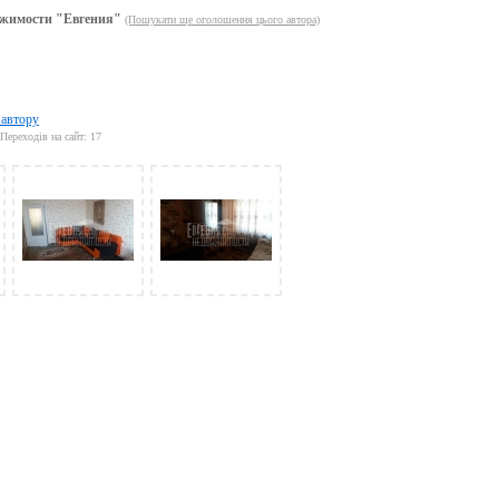
жимости "Евгения"
(Пошукати ще оголошення цього автора)
 автору
Переходів на сайт: 17