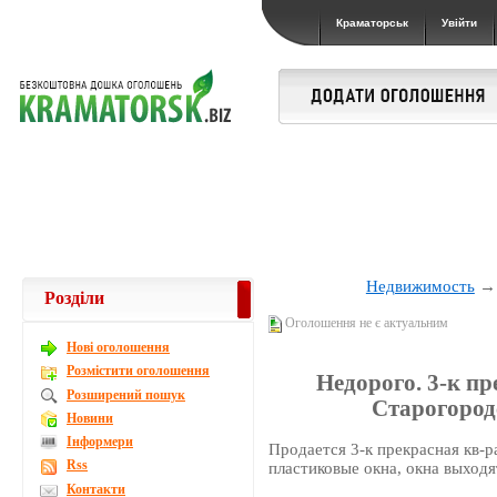
Краматорськ
Увійти
Недвижимость
Розділи
Оголошення не є актуальним
Новi оголошення
Розмістити оголошення
Недорого. 3-к пр
Розширений пошук
Старогородс
Новини
Інформери
Продается 3-к прекрасная кв-р
Rss
пластиковые окна, окна выходя
Контакти