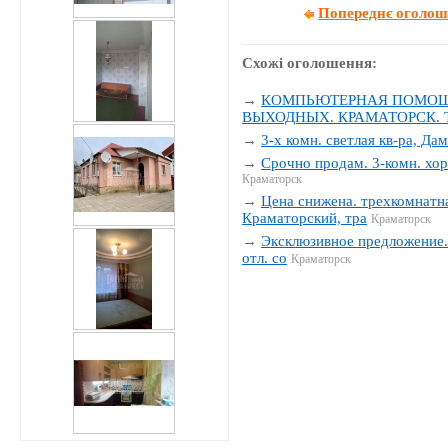
Попереднє оголо
Схожі оголошення:
→
КОМПЬЮТЕРНАЯ ПОМОЩЬ
ВЫХОДНЫХ. КРАМАТОРСК. Тел
→
3-х комн. светлая кв-ра, Да
→
Срочно продам. 3-комн. хор
Краматорск
→
Цена снижена. трехкомнатна
Краматорский, тра
Краматорск
→
Эксклюзивное предложение. 
отл. со
Краматорск