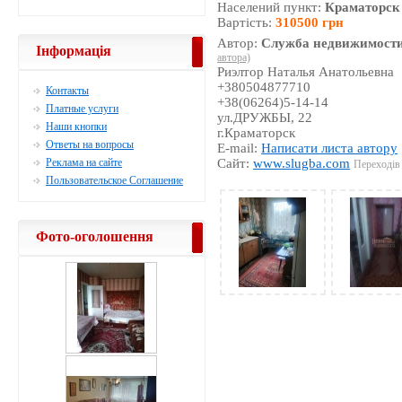
Населений пункт:
Краматорск
Вартість:
310500 грн
Автор:
Служба недвижимости
Інформація
автора)
Риэлтор Наталья Анатольевна
+380504877710
Контакты
+38(06264)5-14-14
Платные услуги
ул.ДРУЖБЫ, 22
Наши кнопки
г.Краматорск
Ответы на вопросы
E-mail:
Написати листа автору
Реклама на сайте
Сайт:
www.slugba.com
Переходів 
Пользовательское Соглашение
Фото-оголошення