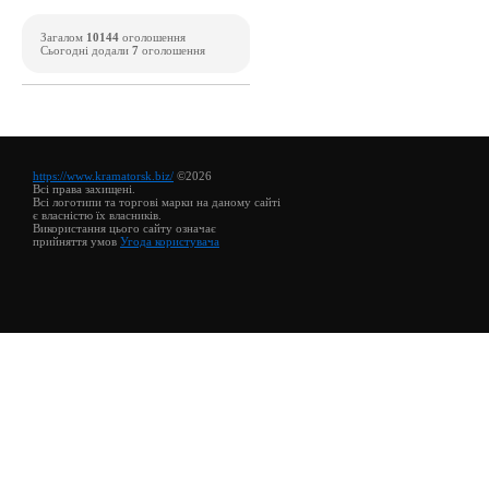
Загалом
10144
оголошення
Сьогодні додали
7
оголошення
https://www.kramatorsk.biz/
©2026
Всі права захищені.
Всі логотипи та торгові марки на даному сайті
є власністю їх власників.
Використання цього сайту означає
прийняття умов
Угода користувача