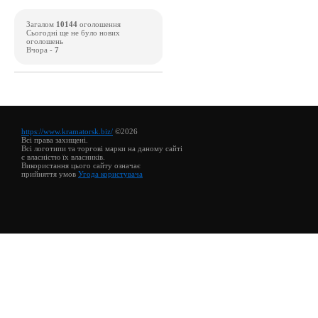
Загалом
10144
оголошення
Сьогодні ще не було нових
оголошень
Вчора -
7
https://www.kramatorsk.biz/
©2026
Всі права захищені.
Всі логотипи та торгові марки на даному сайті
є власністю їх власників.
Використання цього сайту означає
прийняття умов
Угода користувача