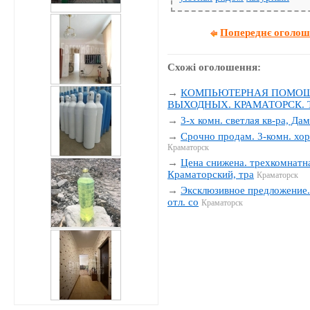
Попереднє оголо
Схожі оголошення:
→
КОМПЬЮТЕРНАЯ ПОМОЩЬ
ВЫХОДНЫХ. КРАМАТОРСК. Тел
→
3-х комн. светлая кв-ра, Да
→
Срочно продам. 3-комн. хор
Краматорск
→
Цена снижена. трехкомнатна
Краматорский, тра
Краматорск
→
Эксклюзивное предложение. 
отл. со
Краматорск