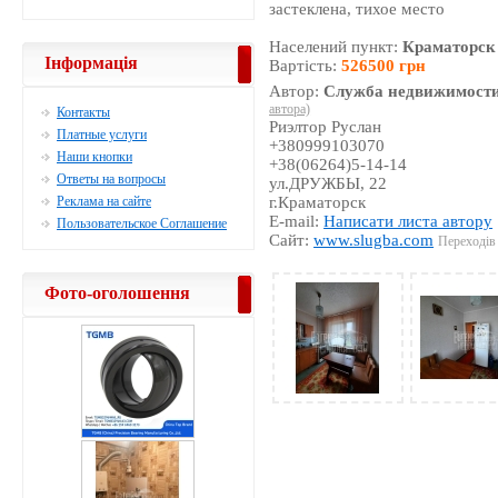
застеклена, тихое место
Населений пункт:
Краматорск
Інформація
Вартість:
526500 грн
Автор:
Служба недвижимости
автора)
Контакты
Риэлтор Руслан
Платные услуги
+380999103070
Наши кнопки
+38(06264)5-14-14
Ответы на вопросы
ул.ДРУЖБЫ, 22
Реклама на сайте
г.Краматорск
E-mail:
Написати листа автору
Пользовательское Соглашение
Сайт:
www.slugba.com
Переходів 
Фото-оголошення