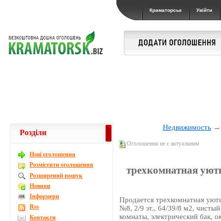
Краматорськ
Увійти
Недвижимость
Розділи
Оголошення не є актуальним
Новi оголошення
Розмістити оголошення
трехкомнатная уютн
Розширений пошук
Новини
Інформери
Продается трехкомнатная уютн
Rss
№8, 2/9 эт., 64/39/8 м2, чисты
комнаты, электрический бак, о
Контакти