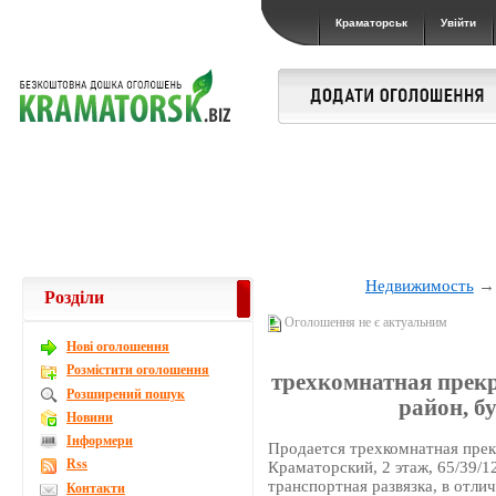
Краматорськ
Увійти
Недвижимость
Розділи
Оголошення не є актуальним
Новi оголошення
Розмістити оголошення
трехкомнатная прек
Розширений пошук
район, б
Новини
Інформери
Продается трехкомнатная прекр
Rss
Краматорский, 2 этаж, 65/39/1
транспортная развязка, в отли
Контакти