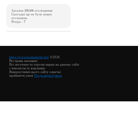
Загалом
10144
оголошення
Сьогодні ще не було нових
оголошень
Вчора -
7
https://www.kramatorsk.biz/
©2026
Всі права захищені.
Всі логотипи та торгові марки на даному сайті
є власністю їх власників.
Використання цього сайту означає
прийняття умов
Угода користувача