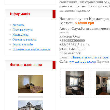
сантехника, электрический бак
окна выходят на обе стороны, 
магазины недалеко
Інформація
Населений пункт:
Краматорск
Вартість:
918000 грн
Контакты
Автор:
Служба недвижимости
Платные услуги
автора)
Наши кнопки
Риэлтор Олег
Ответы на вопросы
+380992306600
Реклама на сайте
+38(06264)5-14-14
ул.ДРУЖБЫ, 22
Пользовательское Соглашение
г.Краматорск
E-mail:
Написати листа автору
Сайт:
www.slugba.com
Переходів 
Фото-оголошення