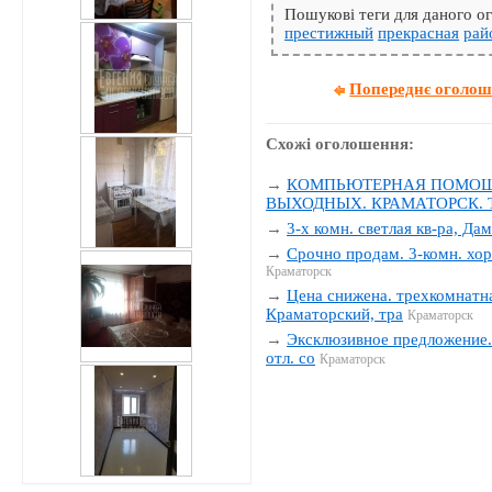
Пошукові теги для даного 
престижный
прекрасная
рай
Попереднє оголо
Схожі оголошення:
→
КОМПЬЮТЕРНАЯ ПОМОЩЬ
ВЫХОДНЫХ. КРАМАТОРСК. Тел
→
3-х комн. светлая кв-ра, Да
→
Срочно продам. 3-комн. хор
Краматорск
→
Цена снижена. трехкомнатна
Краматорский, тра
Краматорск
→
Эксклюзивное предложение. 
отл. со
Краматорск