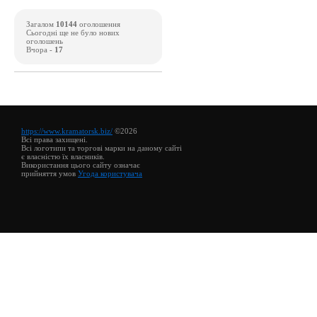
Загалом
10144
оголошення
Сьогодні ще не було нових
оголошень
Вчора -
17
https://www.kramatorsk.biz/
©2026
Всі права захищені.
Всі логотипи та торгові марки на даному сайті
є власністю їх власників.
Використання цього сайту означає
прийняття умов
Угода користувача