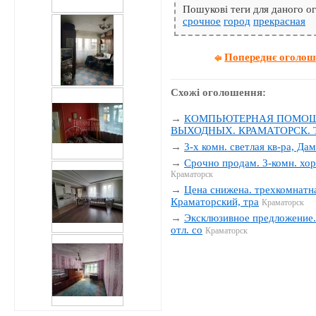
Пошукові теги для даного 
срочное
город
прекрасная
Попереднє оголо
Схожі оголошення:
→
КОМПЬЮТЕРНАЯ ПОМОЩЬ
ВЫХОДНЫХ. КРАМАТОРСК. Тел
→
3-х комн. светлая кв-ра, Да
→
Срочно продам. 3-комн. хор
Краматорск
→
Цена снижена. трехкомнатна
Краматорский, тра
Краматорск
→
Эксклюзивное предложение. 
отл. со
Краматорск