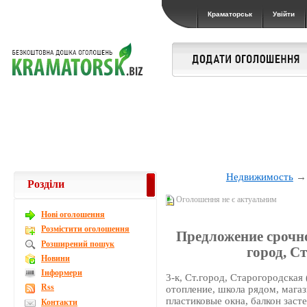
Краматорськ
Увійти
Недвижимость
Розділи
Оголошення не є актуальним
Новi оголошення
Розмістити оголошення
Предложение срочное
Розширений пошук
город, С
Новини
Інформери
3-к, Ст.город, Старогородская 
Rss
отопление, школа рядом, магаз
пластиковые окна, балкон заст
Контакти