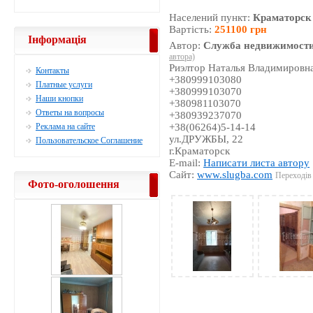
Населений пункт:
Краматорск
Вартість:
251100 грн
Інформація
Автор:
Служба недвижимости
автора)
Риэлтор Наталья Владимировн
Контакты
+380999103080
Платные услуги
+380999103070
Наши кнопки
+380981103070
Ответы на вопросы
+380939237070
Реклама на сайте
+38(06264)5-14-14
ул.ДРУЖБЫ, 22
Пользовательское Соглашение
г.Краматорск
E-mail:
Написати листа автору
Сайт:
www.slugba.com
Переходів 
Фото-оголошення