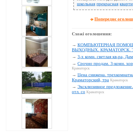
школьная
прекрасная
кварти
Попереднє оголо
Схожі оголошення:
→
КОМПЬЮТЕРНАЯ ПОМОЩЬ
ВЫХОДНЫХ. КРАМАТОРСК. Тел
→
3-х комн. светлая кв-ра, Да
→
Срочно продам. 3-комн. хор
Краматорск
→
Цена снижена. трехкомнатна
Краматорский, тра
Краматорск
→
Эксклюзивное предложение. 
отл. со
Краматорск