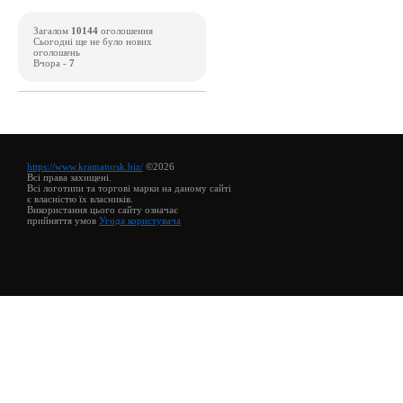
Загалом
10144
оголошення
Сьогодні ще не було нових
оголошень
Вчора -
7
https://www.kramatorsk.biz/
©2026
Всі права захищені.
Всі логотипи та торгові марки на даному сайті
є власністю їх власників.
Використання цього сайту означає
прийняття умов
Угода користувача