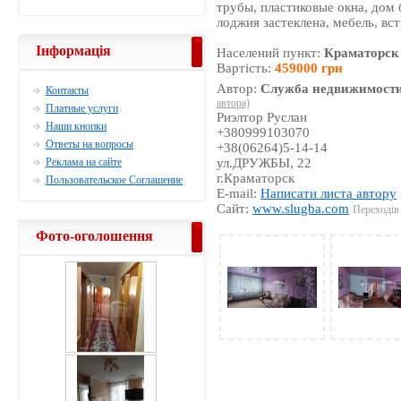
трубы, пластиковые окна, дом 
лоджия застеклена, мебель, вс
Інформація
Населений пункт:
Краматорск
Вартість:
459000 грн
Автор:
Служба недвижимости
Контакты
автора)
Платные услуги
Риэлтор Руслан
Наши кнопки
+380999103070
Ответы на вопросы
+38(06264)5-14-14
Реклама на сайте
ул.ДРУЖБЫ, 22
г.Краматорск
Пользовательское Соглашение
E-mail:
Написати листа автору
Сайт:
www.slugba.com
Переходів 
Фото-оголошення