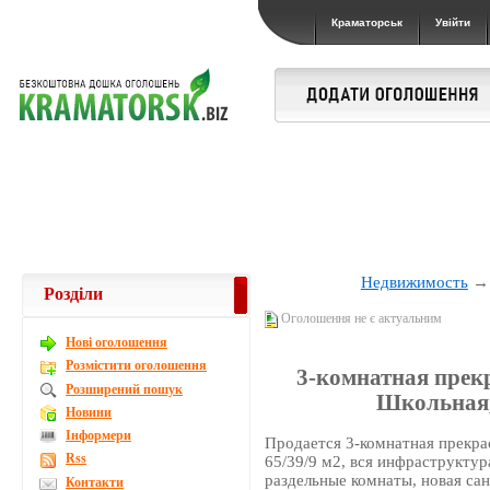
Краматорськ
Увійти
Недвижимость
Розділи
Оголошення не є актуальним
Новi оголошення
Розмістити оголошення
3-комнатная прекр
Розширений пошук
Школьная, 
Новини
Інформери
Продается 3-комнатная прекрас
Rss
65/39/9 м2, вся инфраструктур
раздельные комнаты, новая сан
Контакти