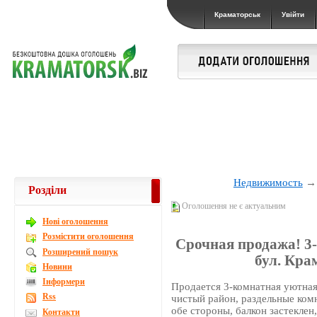
Краматорськ
Увійти
Недвижимость
Розділи
Оголошення не є актуальним
Новi оголошення
Розмістити оголошення
Срочная продажа! 3
Розширений пошук
бул. Кра
Новини
Інформери
Продается 3-комнатная уютная 
Rss
чистый район, раздельные комн
обе стороны, балкон застеклен
Контакти