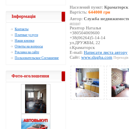
Населений пункт:
Краматорск
Вартість:
644000 грн
Інформація
Автор:
Служба недвижимости
автора)
Риэлтор Наталья
Контакты
+380504069600
Платные услуги
+38(06264)5-14-14
Наши кнопки
ул.ДРУЖБЫ, 22
Ответы на вопросы
г.Краматорск
Реклама на сайте
E-mail:
Написати листа автору
Сайт:
www.slugba.com
Переходів 
Пользовательское Соглашение
Фото-оголошення