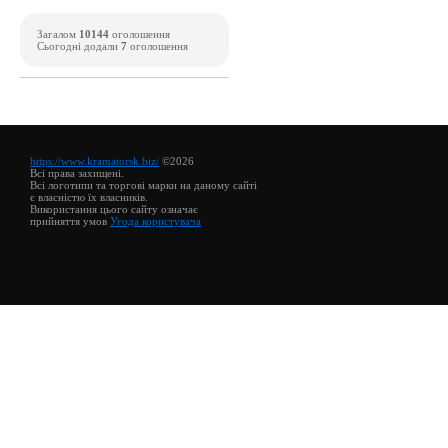
Загалом
10144
оголошення
Сьогодні додали
7
оголошення
https://www.kramatorsk.biz/
©2026
Всі права захищені.
Всі логотипи та торгові марки на даному сайті
є власністю їх власників.
Використання цього сайту означає
прийняття умов
Угода користувача