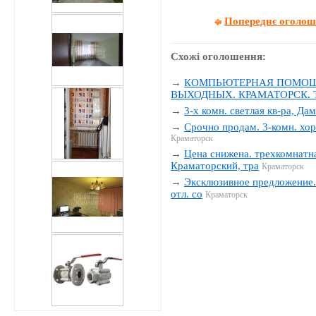
Попереднє оголо
Схожі оголошення:
→
КОМПЬЮТЕРНАЯ ПОМОЩЬ
ВЫХОДНЫХ. КРАМАТОРСК. Тел
→
3-х комн. светлая кв-ра, Да
→
Срочно продам. 3-комн. хор
Краматорск
→
Цена снижена. трехкомнатна
Краматорский, тра
Краматорск
→
Эксклюзивное предложение. 
отл. со
Краматорск