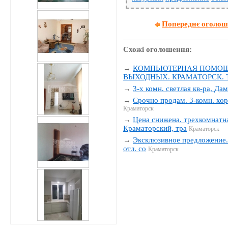
Попереднє оголо
Схожі оголошення:
→
КОМПЬЮТЕРНАЯ ПОМОЩЬ
ВЫХОДНЫХ. КРАМАТОРСК. Тел
→
3-х комн. светлая кв-ра, Да
→
Срочно продам. 3-комн. хор
Краматорск
→
Цена снижена. трехкомнатна
Краматорский, тра
Краматорск
→
Эксклюзивное предложение. 
отл. со
Краматорск