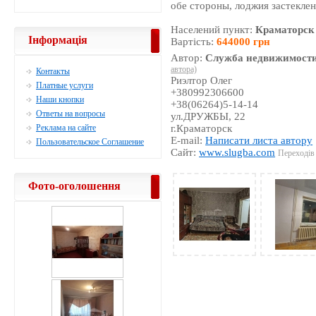
обе стороны, лоджия застекле
Населений пункт:
Краматорск
Інформація
Вартість:
644000 грн
Автор:
Служба недвижимости
автора)
Контакты
Риэлтор Олег
Платные услуги
+380992306600
Наши кнопки
+38(06264)5-14-14
Ответы на вопросы
ул.ДРУЖБЫ, 22
Реклама на сайте
г.Краматорск
E-mail:
Написати листа автору
Пользовательское Соглашение
Сайт:
www.slugba.com
Переходів 
Фото-оголошення