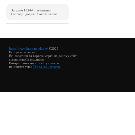
Загалом
10144
оголошення
Сьогодні додали
7
оголошення
https://www.kramatorsk.biz/
©2026
Всі права захищені.
Всі логотипи та торгові марки на даному сайті
є власністю їх власників.
Використання цього сайту означає
прийняття умов
Угода користувача