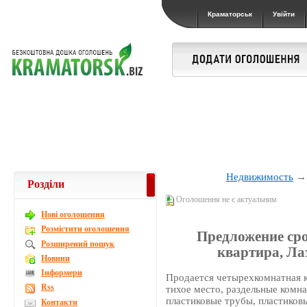
Краматорськ
Увійти
Недвижимость
Розділи
Оголошення не є актуальним
Новi оголошення
Розмістити оголошення
Предложение ср
Розширений пошук
квартира, Ла
Новини
Інформери
Продается четырехкомнатная кв
Rss
тихое место, раздельные комна
пластиковые трубы, пластиковы
Контакти