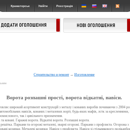
Краматорськ
Увійти
Реєстрація
Строительство и ремонт
→
Изготовление
льним
Ворота розпашні прості, ворота відкатні, навіси.
яє широкий асортимент конструкцій з металу і кованих виробів починаючи з 2004 рок
втомобільних навісів, кованих і металевих воріт, будь-яких мафів, лстк за кресленнями,
омислового, так і цивільного призначення.
 та ковані. Гаражні ворота. Відкатні ворота. Розпашні ворота.
 решітка. Паркани та огорожі металеві, зварні огорожі. Паркани з профлиста. Огорожа з
овані козирки. Металеві козирки. Навіси з профлиста. Навіси зі стільникового полікарбон