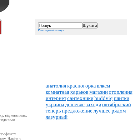
Розширений пошук
анатолия
красногорка
влксм
комнатная
харьков
магазин
отопления
интернет
сантехники
buddvig
плитки
украина
дешевле
заходи
октябрьский
теперь
предложение
лучшее
рядом
у, від невеликих
лазурный
 наданими
 профлиста.
ату. Навіси з