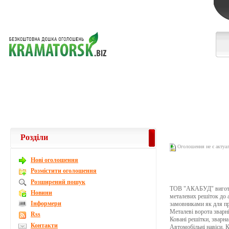
Розділи
Оголошення не є актуа
Новi оголошення
Розмістити оголошення
Розширений пошук
ТОВ "АКАБУД" виготовл
Новини
металевих решіток до а
Інформери
замовниками як для пр
Металеві ворота зварні
Rss
Ковані решітки, зварна
Контакти
Автомобільні навіси. К