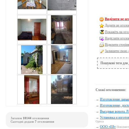
Виділити це о
Додати це оголо
Покажіть на ог
Надіслати оголо
Відкрити сторін
Залишити свою 
Пошукові теги для
Схожі оголошення:
→
Изготовление ларьк
→
Изготовление, дост
→
Въездные ворота. Р
→
Установка и изгото
Загалом
10144
оголошення
Одесса
Сьогодні додали
7
оголошення
→
ООО «Е8»
Повсемес