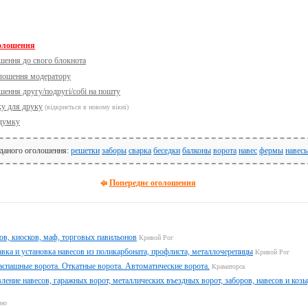
голошення
шення до свого блокнота
олошення модератору
шення другу/подругі/собі на пошту
ку для друку
(відкриється в новому вікні)
думку
 даного оголошення:
решетки
заборы
сварка
беседки
балконы
ворота
навес
фермы
навес
Попереднє оголошення
ов, киосков, маф, торговых павильонов
Кривой Рог
авка и установка навесов из поликарбоната, профлиста, металлочерепицы
Кривой Рог
аспашные ворота. Откатные ворота. Автоматические ворота.
Краматорск
вление навесов, гаражных ворот, металлических въездных ворот, заборов, навесов и коз
тно