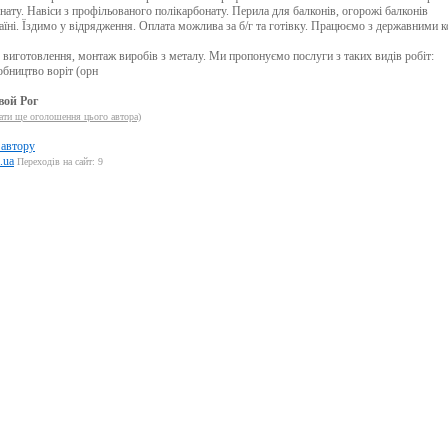
нату. Навіси з профільованого полікарбонату. Перила для балконів, огорожі балконів
їні. Їздимо у відрядження. Оплата можлива за б/г та готівку. Працюємо з державними 
е виготовлення, монтаж виробів з металу. Ми пропонуємо послуги з таких видів робіт:
обництво воріт (орн
вой Рог
ти ще оголошення цього автора)
 автору
.ua
Переходів на сайт: 9