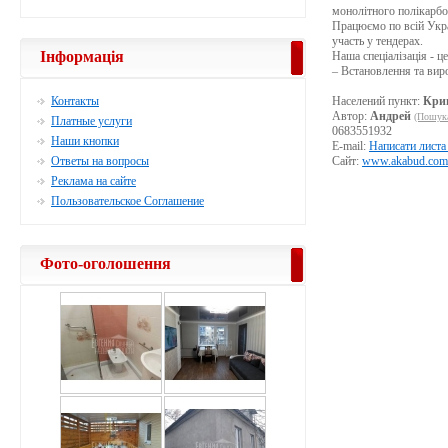
монолітного полікарбо
Працюємо по всій Укра
участь у тендерах.
Інформація
Наша спеціалізація - ц
– Встановлення та вир
Контакты
Населений пункт:
Кри
Автор:
Андрей
(Пошука
Платные услуги
0683551932
Наши кнопки
E-mail:
Написати листа
Ответы на вопросы
Сайт:
www.akabud.com
Реклама на сайте
Пользовательское Соглашение
Фото-оголошення