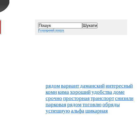
Розширений пошук
рядом
вариант
даманский
интересный
комн
кима
хороший
удобства
доме
срочно
просторная
транспорт
снизили
парковая
рядом
тоговлю
обряды
успешную
альфа
шикарная