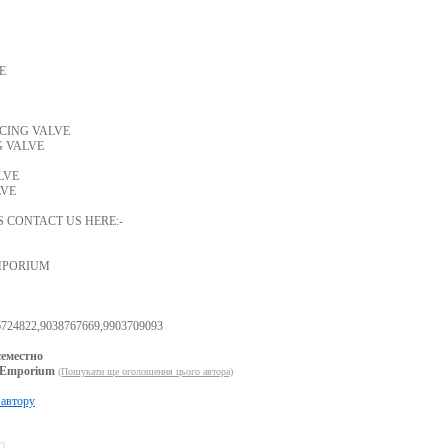
E
UCING VALVE
G VALVE
LVE
LVE
S CONTACT US HERE:-
MPORIUM
6724822,9038767669,9903709093
еместно
s Emporium
(Пошукати ще оголошення цього автора)
 автору