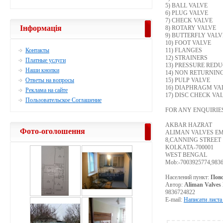
5) BALL VALVE
6) PLUG VALVE
7) CHECK VALVE
Інформація
8) ROTARY VALVE
9) BUTTERFLY VALV
10) FOOT VALVE
Контакты
11) FLANGES
12) STRAINERS
Платные услуги
13) PRESSURE RED
Наши кнопки
14) NON RETURNIN
Ответы на вопросы
15) PULP VALVE
16) DIAPHRAGM VA
Реклама на сайте
17) DISC CHECK VA
Пользовательское Соглашение
FOR ANY ENQUIRIE
AKBAR HAZRAT
Фото-оголошення
ALIMAN VALVES E
8,CANNING STREET
KOLKATA-700001
WEST BENGAL
Mob:-7003925774,983
Населений пункт:
Повс
Автор:
Aliman Valve
9836724822
E-mail:
Написати листа