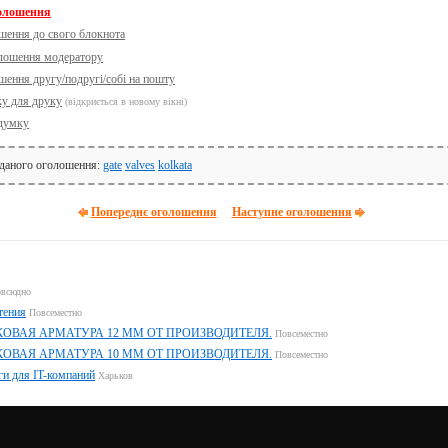
голошення
шення до свого блокнота
олошення модератору
шення другу/подругі/собі на пошту
ку для друку
(відкриється в новому вікні)
думку
 даного оголошення:
gate
valves
kolkata
Попереднє оголошення
Наступне оголошення
всюдно
тения
Повсеместно
ОВАЯ АРМАТУРА 12 ММ ОТ ПРОИЗВОДИТЕЛЯ.
Повсеместно
ОВАЯ АРМАТУРА 10 ММ ОТ ПРОИЗВОДИТЕЛЯ.
Повсеместно
ги для IT-компаний
Харьков