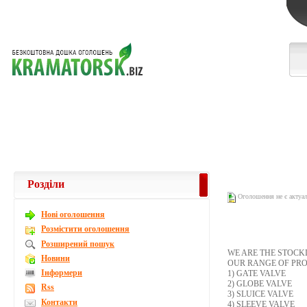
Розділи
Оголошення не є актуа
Новi оголошення
Розмістити оголошення
Розширений пошук
WE ARE THE STOCK
Новини
OUR RANGE OF PRO
Інформери
1) GATE VALVE
2) GLOBE VALVE
Rss
3) SLUICE VALVE
Контакти
4) SLEEVE VALVE