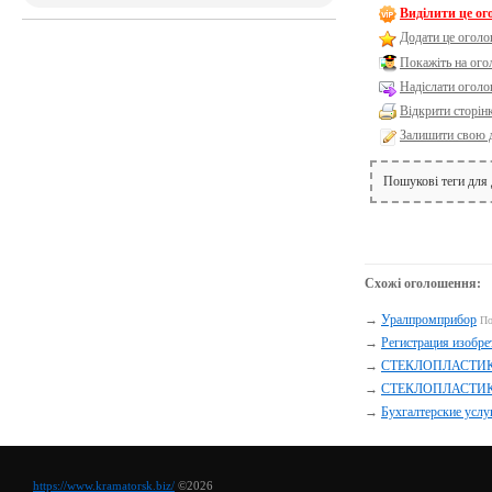
Виділити це о
Додати це оголо
Покажіть на ог
Надіслати оголо
Відкрити сторін
Залишити свою 
Пошукові теги для
Схожі оголошення:
→
Уралпромприбор
По
→
Регистрация изобре
→
СТЕКЛОПЛАСТИК
→
СТЕКЛОПЛАСТИК
→
Бухгалтерские услу
https://www.kramatorsk.biz/
©2026