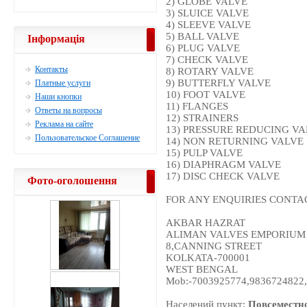
2) GLOBE VALVE
3) SLUICE VALVE
4) SLEEVE VALVE
5) BALL VALVE
Інформація
6) PLUG VALVE
7) CHECK VALVE
Контакты
8) ROTARY VALVE
9) BUTTERFLY VALVE
Платные услуги
10) FOOT VALVE
Наши кнопки
11) FLANGES
Ответы на вопросы
12) STRAINERS
Реклама на сайте
13) PRESSURE REDUCING V
Пользовательское Соглашение
14) NON RETURNING VALVE
15) PULP VALVE
16) DIAPHRAGM VALVE
17) DISC CHECK VALVE
Фото-оголошення
FOR ANY ENQUIRIES CONTAC
AKBAR HAZRAT
ALIMAN VALVES EMPORIUM
8,CANNING STREET
KOLKATA-700001
WEST BENGAL
Mob:-7003925774,9836724822
Населений пункт:
Повсеместн