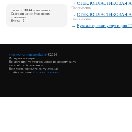
→
СТЕКЛОПЛАСТИКОВАЯ АР
Повсеместно
Загалом
10144
оголошення
Сьогодні ще не було нових
→
СТЕКЛОПЛАСТИКОВАЯ АР
оголошень
Повсеместно
Вчора -
7
→
Бухгалтерские услуги для I
https://www.kramatorsk.biz/
©2026
Всі права захищені.
Всі логотипи та торгові марки на даному сайті
є власністю їх власників.
Використання цього сайту означає
прийняття умов
Угода користувача