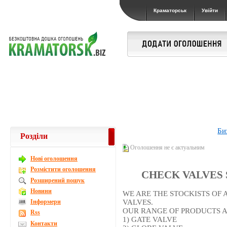
Краматорськ
Увійти
Би
Розділи
Оголошення не є актуальним
Новi оголошення
Розмістити оголошення
CHECK VALVES 
Розширений пошук
Новини
WE ARE THE STOCKISTS OF 
Інформери
VALVES.
OUR RANGE OF PRODUCTS A
Rss
1) GATE VALVE
Контакти