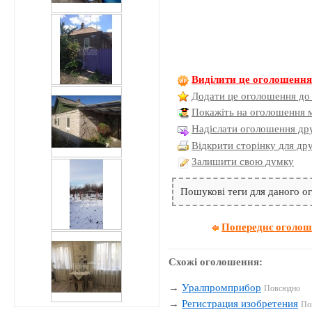
Виділити це оголошенн
Додати це оголошення до
Покажіть на оголошення 
Надіслати оголошення дру
Відкрити сторінку для др
Залишити свою думку
Пошукові теги для даного 
Попереднє оголо
Схожі оголошення:
→
Уралпромприбор
Повсюдно
→
Регистрация изобретения
По