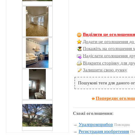
Виділити це оголошенн
Додати це оголошення до
Покажіть на оголошення 
Надіслати оголошення дру
Відкрити сторінку для др
Залишити свою думку
Пошукові теги для даного 
Попереднє оголо
Схожі оголошення:
→
Уралпромприбор
Повсюдно
→
Регистрация изобретения
По