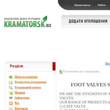
Краматорськ
Увійти
Би
Розділи
Оголошення не є актуальним
Новi оголошення
Розмістити оголошення
FOOT VALVES 
Розширений пошук
Новини
WE ARE THE STOCKISTS OF 
Інформери
VALVES.
OUR RANGE OF PRODUCTS A
Rss
1) GATE VALVE
Контакти