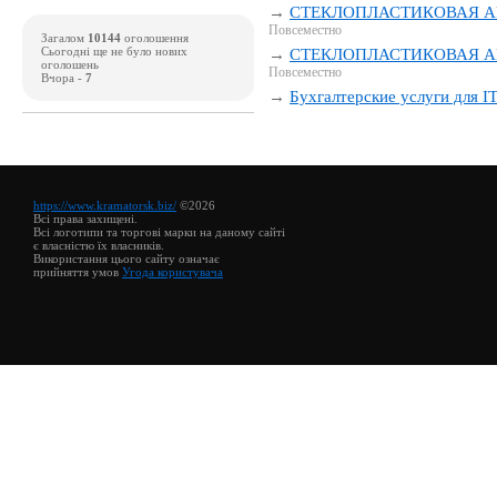
→
СТЕКЛОПЛАСТИКОВАЯ АР
Повсеместно
Загалом
10144
оголошення
Сьогодні ще не було нових
→
СТЕКЛОПЛАСТИКОВАЯ АР
оголошень
Повсеместно
Вчора -
7
→
Бухгалтерские услуги для I
https://www.kramatorsk.biz/
©2026
Всі права захищені.
Всі логотипи та торгові марки на даному сайті
є власністю їх власників.
Використання цього сайту означає
прийняття умов
Угода користувача