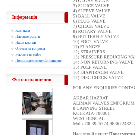
2) GLOBE VALVE
3) SLUICE VALVE
4) SLEEVE VALVE
5) BALL VALVE
Інформація
6) PLUG VALVE
7) CHECK VALVE
Контакты
8) ROTARY VALVE
9) BUTTERFLY VALVE
Платные услуги
10) FOOT VALVE
Наши кнопки
11) FLANGES
Ответы на вопросы
12) STRAINERS
Реклама на сайте
13) PRESSURE REDUCING V
Пользовательское Соглашение
14) NON RETURNING VALVE
15) PULP VALVE
16) DIAPHRAGM VALVE
17) DISC CHECK VALVE
Фото-оголошення
FOR ANY ENQUIRIES CONTAC
AKBAR HAZRAT
ALIMAN VALVES EMPORIUM
8,CANNING STREET
KOLKATA-700001
WEST BENGAL
Mob:-7003925774,9836724822
Населений пункт:
Повсеместн