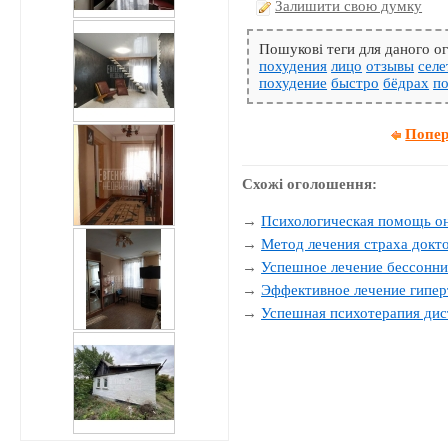
Залишити свою думку
Пошукові теги для даного 
похудения
лицо
отзывы
селе
похудение
быстро
бёдрах
по
Попер
Схожі оголошення:
→
Психологическая помощь о
→
Метод лечения страха докт
→
Успешное лечение бессонни
→
Эффективное лечение гипер
→
Успешная психотерапия дис