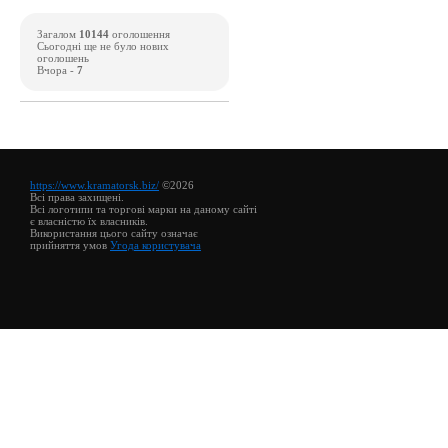
Загалом
10144
оголошення
Сьогодні ще не було нових
оголошень
Вчора -
7
https://www.kramatorsk.biz/
©2026
Всі права захищені.
Всі логотипи та торгові марки на даному сайті
є власністю їх власників.
Використання цього сайту означає
прийняття умов
Угода користувача