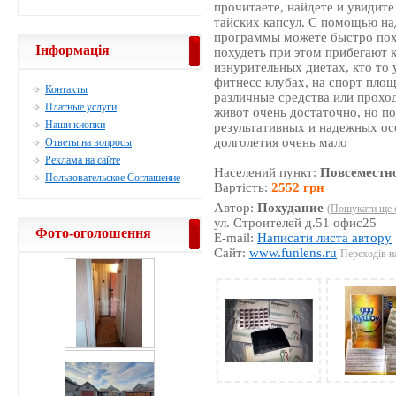
прочитаете, найдете и увидит
тайских капсул. С помощью на
программы можете быстро пох
Інформація
похудеть при этом прибегают к
изнурительных диетах, кто то
фитнесс клубах, на спорт площ
Контакты
различные средства или прохо
Платные услуги
живот очень достаточно, но п
Наши кнопки
результативных и надежных ос
долголетия очень мало
Ответы на вопросы
Реклама на сайте
Населений пункт:
Повсеместн
Пользовательское Соглашение
Вартість:
2552 грн
Автор:
Похудание
(Пошукати ще 
ул. Строителей д.51 офис25
Фото-оголошення
E-mail:
Написати листа автору
Сайт:
www.funlens.ru
Переходів на