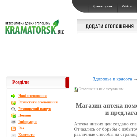
Краматорськ
Увійти
Здоровье и красота
Розділи
Оголошення не є актуальним
Новi оголошення
Розмістити оголошення
Магазин аптека помо
Розширений пошук
и предлага
Новини
Інформери
Аптека низких цен создано сп
Rss
Отчаялись от борьбы c избыточ
различные способы на страниц
Контакти