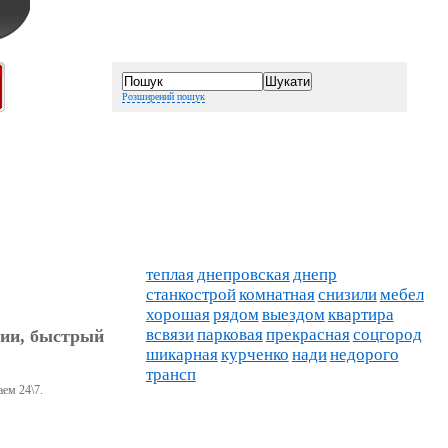
Розширений пошук
теплая
днепровская
днепр
станкострой
комнатная
снизили
мебел
хорошая
рядом
выездом
квартира
всвязи
парковая
прекрасная
соцгород
нии, быстрый
шикарная
курченко
нади
недорого
трансп
ем 24\7.