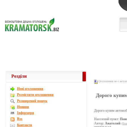
Розділи
Оголошення не є актуа
Новi оголошення
Дорого купи
Розмістити оголошення
Розширений пошук
Новини
Дорого купим автомоби
Інформери
Rss
Населений пункт:
Повс
Автор:
Анатолий
(Пош
Контакти