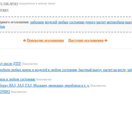
ку для друку
(відкриється в новому вікні)
думку
 даного оголошення:
работаем
моделей
любых
состоянии
дорого
расчет
автомобили
вые
бом
Попереднє оголошення
Наступне оголошення
ку после ДТП!
Повсеместно
обили любых марок и моделей в любом состоянии, быстрый выезд, расчет на месте, ра
иль в любом состоянии
Повсеместно
борку ВАЗ, ЗАЗ, ГАЗ, Москвич, иномарки, евробляхи и т. д.
Повсеместно
РОЧНО
Повсеместно