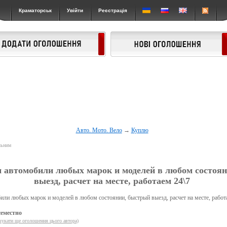
Краматорськ
Увійти
Реєстрація
Авто. Мото. Вело
→
Куплю
льним
м автомобили любых марок и моделей в любом состоя
выезд, расчет на месте, работаем 24\7
ли любых марок и моделей в любом состоянии, быстрый выезд, расчет на месте, работа
еместно
укати ще оголошення цього автора)