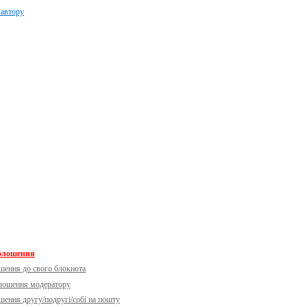
 автору
голошення
шення до свого блокнота
олошення модератору
шення другу/подругі/собі на пошту