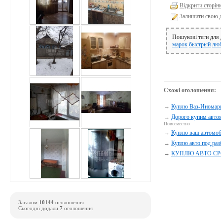
Відкрити сторін
Залишити свою 
Пошукові теги для
марок
быстрый
лю
Схожі оголошення:
→
Куплю Ваз-Иномар
→
Дорого купим автом
Повсеместно
→
Куплю ваш автомоб
→
Куплю авто под раз
→
КУПЛЮ АВТО С
Загалом
10144
оголошення
Сьогодні додали
7
оголошення