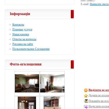
0997394617
E-mail:
Написати листа
Інформація
Контакты
Платные услуги
Наши кнопки
Ответы на вопросы
Реклама на сайте
Пользовательское Соглашение
Фото-оголошення
Виділити це о
Додати це оголо
Покажіть на ог
Надіслати оголо