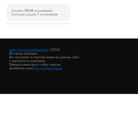
Загалом
10144
оголошення
Сьогодні додали
7
оголошення
https://www.kramatorsk.biz/
©2026
Всі права захищені.
Всі логотипи та торгові марки на даному сайті
є власністю їх власників.
Використання цього сайту означає
прийняття умов
Угода користувача