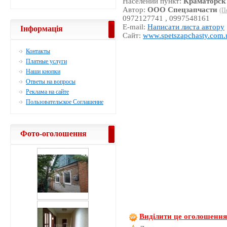
Населений пункт:
Краматорск
Автор:
ООО Спецзапчасти
(П
0972127741 , 0997548161
E-mail:
Написати листа автору
Інформація
Сайт:
www.spetszapchasty.com.
Контакты
Платные услуги
Наши кнопки
Ответы на вопросы
Реклама на сайте
Пользовательское Соглашение
Фото-оголошення
Виділити це оголошенн