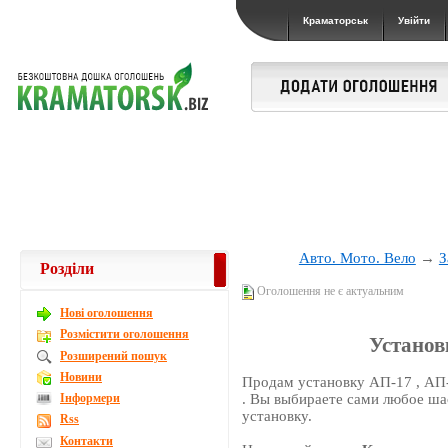
Краматорськ
Увійти
Авто. Мото. Вело
→
З
Розділи
Оголошення не є актуальним
Новi оголошення
Розмістити оголошення
Установ
Розширений пошук
Новини
Продам установку АП-17 , АП-1
Інформери
. Вы выбираете сами любое ша
установку.
Rss
Контакти