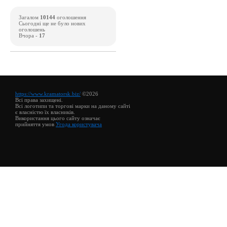
Загалом
10144
оголошення
Сьогодні ще не було нових
оголошень
Вчора -
17
https://www.kramatorsk.biz/
©2026
Всі права захищені.
Всі логотипи та торгові марки на даному сайті
є власністю їх власників.
Використання цього сайту означає
прийняття умов
Угода користувача