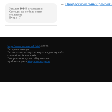
→
Профессиональный ремонт 
Загалом
10144
оголошення
Сьогодні ще не було нових
оголошень
Вчора -
7
https://www.kramatorsk.biz/
©2026
Всі права захищені.
Всі логотипи та торгові марки на даному сайті
є власністю їх власників.
Використання цього сайту означає
прийняття умов
Угода користувача