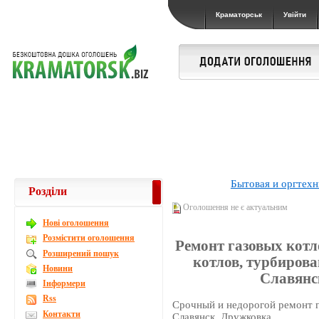
Краматорськ
Увійти
Бытовая и оргтехн
Розділи
Оголошення не є актуальним
Новi оголошення
Розмістити оголошення
Ремонт газовых котл
Розширений пошук
котлов, турбиров
Новини
Славянск
Інформери
Rss
Срочный и недорогой ремонт г
Контакти
Славянск, Дружковка.