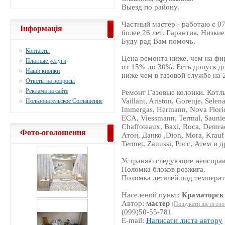
Выезд по району.
Частный мастер - работаю с 07
Інформація
более 26 лет. Гарантия, Низки
Буду рад Вам помочь.
Контакты
Цена ремонта ниже, чем на фи
Платные услуги
от 15% до 30%. Есть допуск д
Наши кнопки
ниже чем в газовой службе на 
Ответы на вопросы
Реклама на сайте
Ремонт Газовые колонки. Котлы -
Vaillant, Ariston, Gorenje, Selen
Пользовательское Соглашение
Immergas, Hermann, Nova Florida
ECA, Viessmann, Termal, Saunie
Chaffoteaux, Baxi, Roca, Demr
Фото-оголошення
Атон, Данко ,Dion, Mora, Krauf 
Termet, Zanussi, Росс, Атем и 
Устраняю следующие неисправ
Поломка блоков розжига.
Поломка деталей под темпера
Населений пункт:
Краматорск
Автор:
мастер
(Пошукати ще оголо
(099)50-55-781
E-mail:
Написати листа автору