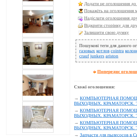
Додати це оголошення до
Покажіть на оголошення 
Надіслати оголошення дру
Відкрити сторінку для др
Залишити свою думку
Пошукові теги для даного 
газовых
котлов
cointra
колон
crauf
junkers
ariston
Попереднє оголо
Схожі оголошення:
→
КОМПЬЮТЕРНАЯ ПОМОЩЬ
ВЫХОДНЫХ. КРАМАТОРСК. Тел
→
КОМПЬЮТЕРНАЯ ПОМОЩЬ
ВЫХОДНЫХ. КРАМАТОРСК. Тел
→
КОМПЬЮТЕРНАЯ ПОМОЩЬ
ВЫХОДНЫХ. КРАМАТОРСК. Тел
→
Запчасти для пылесосов в 