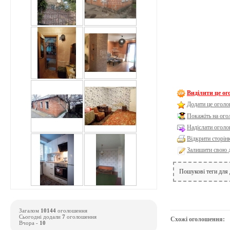
Виділити це о
Додати це оголо
Покажіть на ог
Надіслати оголо
Відкрити сторін
Залишити свою 
Пошукові теги для
Загалом
10144
оголошення
Сьогодні додали
7
оголошення
Схожі оголошення:
Вчора -
10