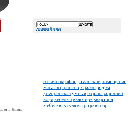
Розширений пошук
отличном
офис
даманский
помещение
магазин
транспорт
комн
рядом
днепровская
умный
охрана
хороший
вода
веселый
квартире
квартира
мебелью
кухня
встр
транспорт
тановки близко,