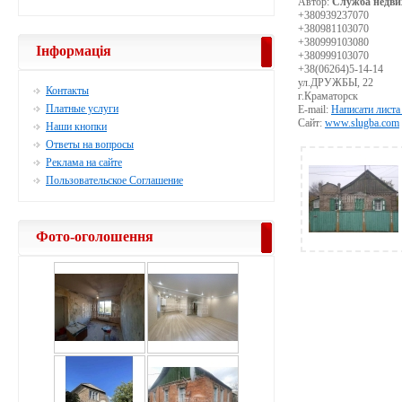
Автор:
Служба недви
+380939237070
+380981103070
+380999103080
Інформація
+380999103070
+38(06264)5-14-14
ул.ДРУЖБЫ, 22
Контакты
г.Краматорск
Платные услуги
E-mail:
Написати листа
Сайт:
www.slugba.com
Наши кнопки
Ответы на вопросы
Реклама на сайте
Пользовательское Соглашение
Фото-оголошення