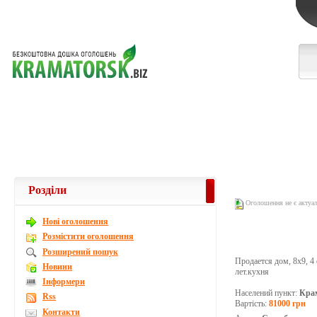
Розділи
Оголошення не є актуа
Новi оголошення
Розмістити оголошення
Розширений пошук
Продается дом, 8х9, 4 
Новини
лет.кухня
Інформери
Населений пункт:
Кра
Rss
Вартість:
81000 грн
Контакти