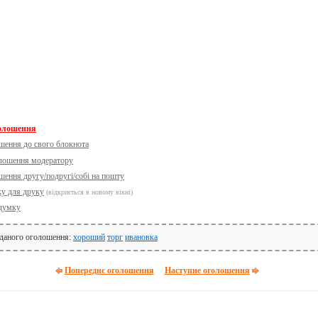
голошення
шення до свого блокнота
олошення модератору
шення другу/подругі/собі на пошту
ку для друку
(відкриється в новому вікні)
думку
 даного оголошення:
хороший
торг
ивановка
Попереднє оголошення
Наступне оголошення