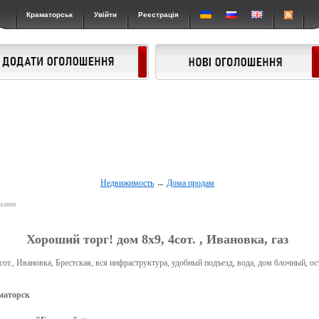
Краматорськ
Увійти
Реєстрація
Недвижимость
→
Дома продам
льним
Хороший торг! дом 8х9, 4сот. , Ивановка, газ
сот., Ивановка, Брестская, вся инфраструктура, удобный подъезд, вода, дом блочный, ос
маторск