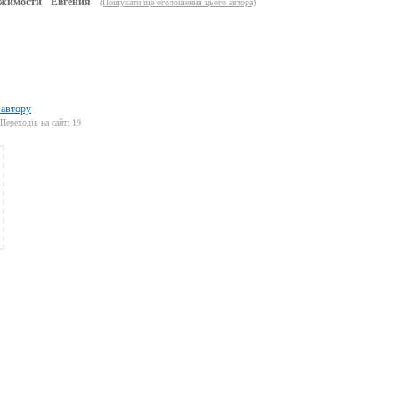
жимости "Евгения"
(Пошукати ще оголошення цього автора)
 автору
Переходів на сайт: 19