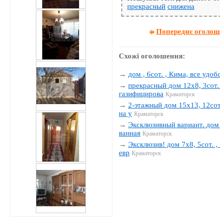
прекрасный
снижена
Попереднє оголо
Схожі оголошення:
→
дом , 6сот. , Кима, все удобс
→
прекрасный дом 12х8, 3сот. 
газифицирова
Краматорск
→
2-этажный дом 15х13, 12сот.
на у
Краматорск
→
Эксклюзивный вариант. дом 1
ванная
Краматорск
→
Эксклюзив! дом 7х8, 5сот. , 
евр
Краматорск