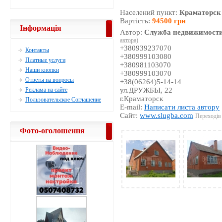
Населений пункт:
Краматорск
Вартість:
94500 грн
Інформація
Автор:
Служба недвижимости
автора)
+380939237070
Контакты
+380999103080
Платные услуги
+380981103070
Наши кнопки
+380999103070
Ответы на вопросы
+38(06264)5-14-14
Реклама на сайте
ул.ДРУЖБЫ, 22
г.Краматорск
Пользовательское Соглашение
E-mail:
Написати листа автору
Сайт:
www.slugba.com
Переходів 
Фото-оголошення