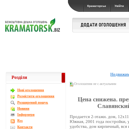
Краматорськ
Увійти
Недвижи
Розділи
Оголошення не є актуальним
Новi оголошення
Розмістити оголошення
Цена снижена. пре
Розширений пошук
Славянский
Новини
Інформери
Продается 2-этажн. дом, 12х11,
Rss
Южная, 2001 года постройки, 
удобства, дом кирпичный, вся
Контакти