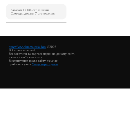
Загалом
10144
оголошення
Сьогодні додали
7
оголошення
https://www.kramatorsk.biz/
©2026
Всі права захищені.
Всі логотипи та торгові марки на даному сайті
є власністю їх власників.
Використання цього сайту означає
прийняття умов
Угода користувача