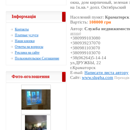
окна, дом кирпичный, зеленая 
на 1к.кв.+ допл. Октябрьский
Інформація
Населений пункт:
Краматорск
Вартість:
108000 грн
Автор:
Служба недвижимости
Контакты
автора)
Платные услуги
+380999103080
Наши кнопки
+380939237070
Ответы на вопросы
+380981103070
Реклама на сайте
+380999103070
+38(06264)5-14-14
Пользовательское Соглашение
ул.ДРУЖБЫ, 22
г.Краматорск
E-mail:
Написати листа автору
Фото-оголошення
Сайт:
www.slugba.com
Переходів 