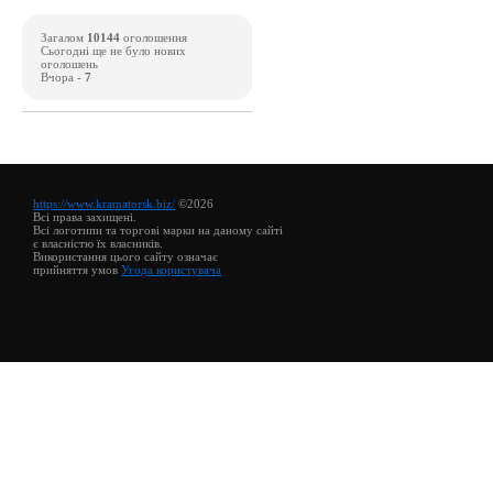
Загалом
10144
оголошення
Сьогодні ще не було нових
оголошень
Вчора -
7
https://www.kramatorsk.biz/
©2026
Всі права захищені.
Всі логотипи та торгові марки на даному сайті
є власністю їх власників.
Використання цього сайту означає
прийняття умов
Угода користувача