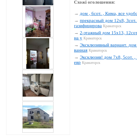
Схожі оголошення:
→
дом , 6сот. , Кима, все удобс
→
прекрасный дом 12х8, 3сот. 
газифицирова
Краматорск
→
2-этажный дом 15х13, 12сот.
на у
Краматорск
→
Эксклюзивный вариант. дом 1
ванная
Краматорск
→
Эксклюзив! дом 7х8, 5сот. , 
евр
Краматорск