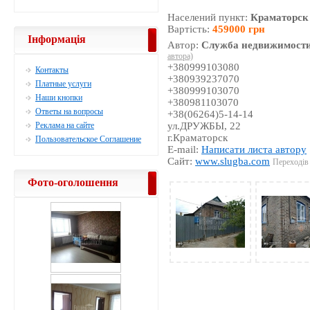
Населений пункт:
Краматорск
Вартість:
459000 грн
Інформація
Автор:
Служба недвижимости
автора)
+380999103080
Контакты
+380939237070
Платные услуги
+380999103070
Наши кнопки
+380981103070
Ответы на вопросы
+38(06264)5-14-14
Реклама на сайте
ул.ДРУЖБЫ, 22
г.Краматорск
Пользовательское Соглашение
E-mail:
Написати листа автору
Сайт:
www.slugba.com
Переходів 
Фото-оголошення