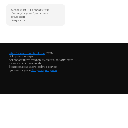
Загалом
10144
оголошення
Сьогодні ще не було нових
оголошень
Вчора -
17
https://www.kramatorsk.biz/
©2026
Всі права захищені.
Всі логотипи та торгові марки на даному сайті
є власністю їх власників.
Використання цього сайту означає
прийняття умов
Угода користувача