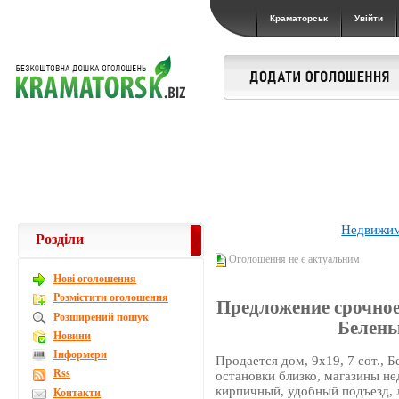
Краматорськ
Увійти
Недвижи
Розділи
Оголошення не є актуальним
Новi оголошення
Розмістити оголошення
Предложение срочное!
Розширений пошук
Белень
Новини
Інформери
Продается дом, 9х19, 7 сот., Б
Rss
остановки близко, магазины нед
кирпичный, удобный подъезд, л
Контакти