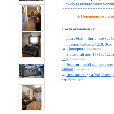
удобств
предложение
срочн
Попереднє оголо
Схожі оголошення:
→
дом , 6сот. , Кима, все удобс
→
прекрасный дом 12х8, 3сот. 
газифицирова
Краматорск
→
2-этажный дом 15х13, 12сот.
на у
Краматорск
→
Эксклюзивный вариант. дом 1
ванная
Краматорск
→
Эксклюзив! дом 7х8, 5сот. , 
евр
Краматорск