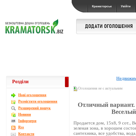
Краматорськ
Увійти
Недвижи
Розділи
Оголошення не є актуальним
Новi оголошення
Розмістити оголошення
Отличный вариант. п
Розширений пошук
Веселый,
Новини
Інформери
Продается дом, 15х8, 9 сот., 
Rss
зеленая зона, в хорошем состо
сантехника, все удобства, вода
Контакти