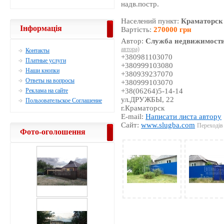
надв.постр.
Населений пункт:
Краматорск
Інформація
Вартість:
270000 грн
Автор:
Служба недвижимости
автора)
Контакты
+380981103070
Платные услуги
+380999103080
Наши кнопки
+380939237070
Ответы на вопросы
+380999103070
Реклама на сайте
+38(06264)5-14-14
ул.ДРУЖБЫ, 22
Пользовательское Соглашение
г.Краматорск
E-mail:
Написати листа автору
Сайт:
www.slugba.com
Переходів 
Фото-оголошення