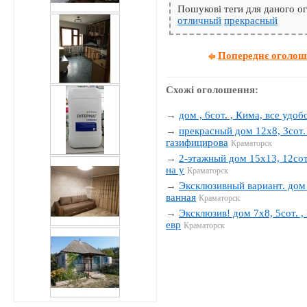
Пошукові теги для даного 
отличный
прекрасный
Попереднє оголо
Схожі оголошення:
→
дом , 6сот. , Кима, все удобс
→
прекрасный дом 12х8, 3сот. 
газифицирова
Краматорск
→
2-этажный дом 15х13, 12сот.
на у
Краматорск
→
Эксклюзивный вариант. дом 1
ванная
Краматорск
→
Эксклюзив! дом 7х8, 5сот. , 
евр
Краматорск