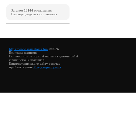
Загалом
10144
оголошення
Сьогодні додали
7
оголошення
https://www.kramatorsk.biz/
©2026
Всі права захищені.
Всі логотипи та торгові марки на даному сайті
є власністю їх власників.
Використання цього сайту означає
прийняття умов
Угода користувача