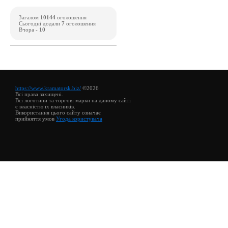
Загалом
10144
оголошення
Сьогодні додали
7
оголошення
Вчора -
10
https://www.kramatorsk.biz/
©2026
Всі права захищені.
Всі логотипи та торгові марки на даному сайті
є власністю їх власників.
Використання цього сайту означає
прийняття умов
Угода користувача