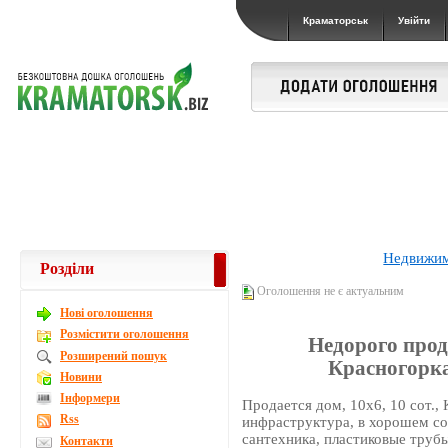
Краматорськ
Увійти
Недвижи
Розділи
Оголошення не є актуальним
Новi оголошення
Розмістити оголошення
Недорого прода
Розширений пошук
Красногорка,
Новини
Інформери
Продается дом, 10х6, 10 сот., 
Rss
инфраструктура, в хорошем со
сантехника, пластиковые трубы
Контакти