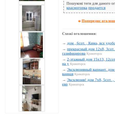
Пошукові теги для даного 
красногорка
продается
Попереднє оголо
Схожі оголошення:
→
дом , 6сот. , Кима, все удобс
→
прекрасный дом 12х8, 3сот. 
газифицирова
Краматорск
→
2-этажный дом 15х13, 12сот.
на у
Краматорск
→
Эксклюзивный вариант. дом 1
ванная
Краматорск
→
Эксклюзив! дом 7х8, 5сот. , 
евр
Краматорск