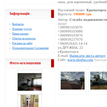
окна, дом кирпичный, удобный
Населений пункт:
Краматорск
Інформація
Вартість:
196000 грн
Автор:
Служба недвижимости
автора)
Контакты
+380981103070
Платные услуги
+380999103080
Наши кнопки
+380999103070
Ответы на вопросы
+380939237070
Реклама на сайте
+38(06264)5-14-14
ул.ДРУЖБЫ, 22
Пользовательское Соглашение
г.Краматорск
E-mail:
Написати листа автору
Сайт:
www.slugba.com
Переходів 
Фото-оголошення