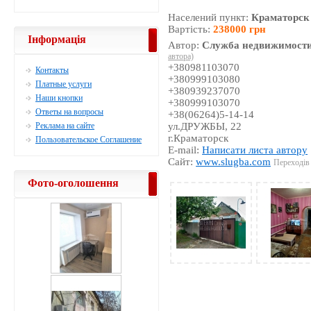
Населений пункт:
Краматорск
Вартість:
238000 грн
Інформація
Автор:
Служба недвижимости
автора)
+380981103070
Контакты
+380999103080
Платные услуги
+380939237070
Наши кнопки
+380999103070
Ответы на вопросы
+38(06264)5-14-14
Реклама на сайте
ул.ДРУЖБЫ, 22
г.Краматорск
Пользовательское Соглашение
E-mail:
Написати листа автору
Сайт:
www.slugba.com
Переходів 
Фото-оголошення