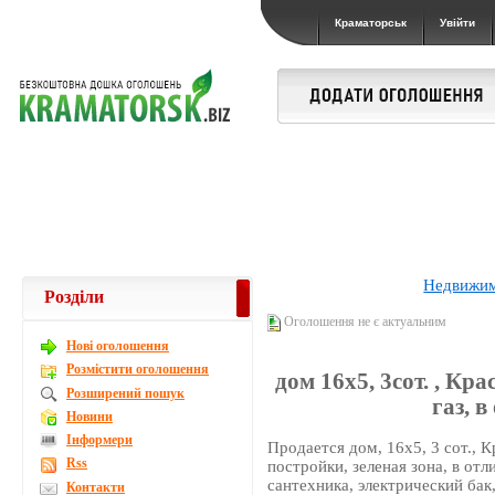
Краматорськ
Увійти
Недвижи
Розділи
Оголошення не є актуальним
Новi оголошення
Розмістити оголошення
дом 16х5, 3сот. , Кра
Розширений пошук
газ, в
Новини
Інформери
Продается дом, 16х5, 3 сот., 
Rss
постройки, зеленая зона, в от
сантехника, электрический бак,
Контакти