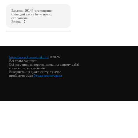
Загалом
10144
оголошення
Сьогодні ще не було нових
оголошень
Вчора -
7
https://www.kramatorsk.biz/
©2026
Всі права захищені.
Всі логотипи та торгові марки на даному сайті
є власністю їх власників.
Використання цього сайту означає
прийняття умов
Угода користувача