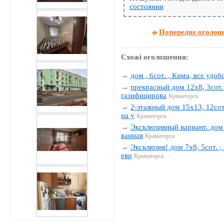
состоянии
Попереднє оголо
Схожі оголошення:
→
дом , 6сот. , Кима, все удобс
→
прекрасный дом 12х8, 3сот. 
газифицирова
Краматорск
→
2-этажный дом 15х13, 12сот.
на у
Краматорск
→
Эксклюзивный вариант. дом 1
ванная
Краматорск
→
Эксклюзив! дом 7х8, 5сот. , 
евр
Краматорск