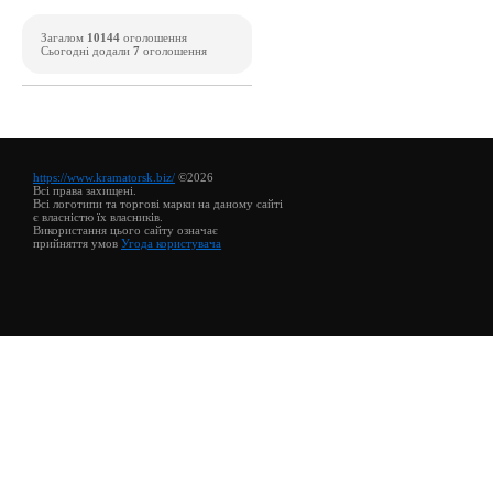
Загалом
10144
оголошення
Сьогодні додали
7
оголошення
https://www.kramatorsk.biz/
©2026
Всі права захищені.
Всі логотипи та торгові марки на даному сайті
є власністю їх власників.
Використання цього сайту означає
прийняття умов
Угода користувача