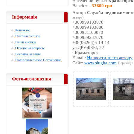
Населений пункт:
Краматорск
Вартість:
33600 грн
Автор:
Служба недвижимости
Інформація
автора)
+380999103070
+380999103080
Контакты
+380981103070
Платные услуги
+380939237070
Наши кнопки
+38(06264)5-14-14
ул.ДРУЖБЫ, 22
Ответы на вопросы
г.Краматорск
Реклама на сайте
E-mail:
Написати листа автору
Пользовательское Соглашение
Сайт:
www.slugba.com
Переходів 
Фото-оголошення