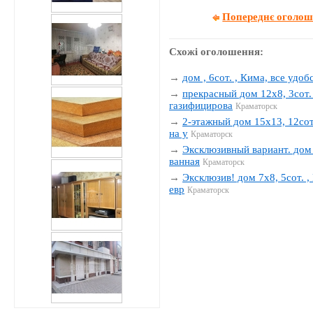
Попереднє оголо
Схожі оголошення:
→
дом , 6сот. , Кима, все удобс
→
прекрасный дом 12х8, 3сот. 
газифицирова
Краматорск
→
2-этажный дом 15х13, 12сот.
на у
Краматорск
→
Эксклюзивный вариант. дом 1
ванная
Краматорск
→
Эксклюзив! дом 7х8, 5сот. , 
евр
Краматорск