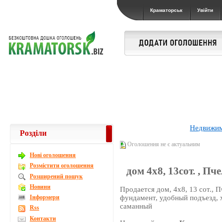
Краматорськ
Увійти
Недвижи
Розділи
Оголошення не є актуальним
Новi оголошення
Розмістити оголошення
дом 4х8, 13сот. , Пч
Розширений пошук
Новини
Продается дом, 4х8, 13 сот., 
Інформери
фундамент, удобный подъезд, 
саманный
Rss
Контакти