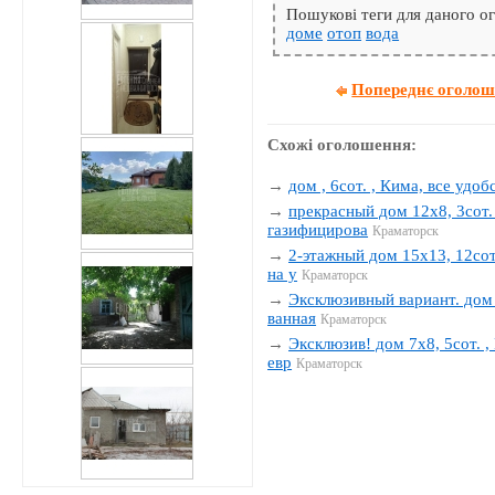
Пошукові теги для даного 
доме
отоп
вода
Попереднє оголо
Схожі оголошення:
→
дом , 6сот. , Кима, все удобс
→
прекрасный дом 12х8, 3сот. 
газифицирова
Краматорск
→
2-этажный дом 15х13, 12сот.
на у
Краматорск
→
Эксклюзивный вариант. дом 1
ванная
Краматорск
→
Эксклюзив! дом 7х8, 5сот. , 
евр
Краматорск