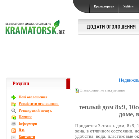
Краматорськ
Увійти
Недвижи
Розділи
Оголошення не є актуальним
Новi оголошення
Розмістити оголошення
теплый дом 8х9, 10со
Розширений пошук
доме, в
Новини
Інформери
Продается 3-этажн. дом, 8х9, 
Rss
зона, в отличном состоянии, но
удобства, вода, пластиковые о
Контакти