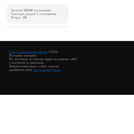
Загалом
10144
оголошення
Сьогодні додали
7
оголошення
Вчора -
10
https://www.kramatorsk.biz/
©2026
Всі права захищені.
Всі логотипи та торгові марки на даному сайті
є власністю їх власників.
Використання цього сайту означає
прийняття умов
Угода користувача