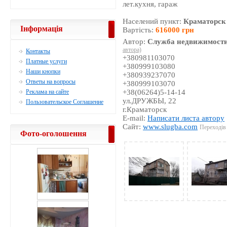
лет.кухня, гараж
Населений пункт:
Краматорск
Інформація
Вартість:
616000 грн
Автор:
Служба недвижимости
автора)
Контакты
+380981103070
Платные услуги
+380999103080
Наши кнопки
+380939237070
Ответы на вопросы
+380999103070
Реклама на сайте
+38(06264)5-14-14
ул.ДРУЖБЫ, 22
Пользовательское Соглашение
г.Краматорск
E-mail:
Написати листа автору
Сайт:
www.slugba.com
Переходів 
Фото-оголошення