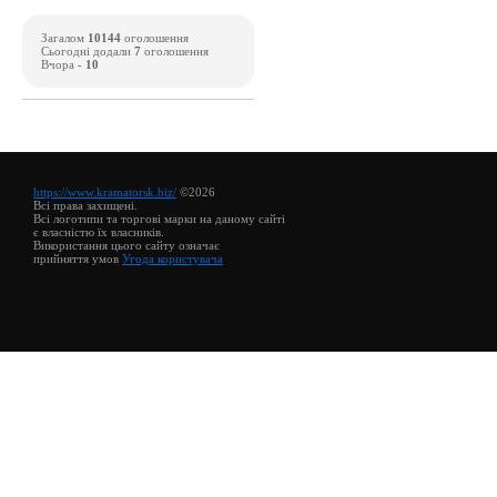
Загалом
10144
оголошення
Сьогодні додали
7
оголошення
Вчора -
10
https://www.kramatorsk.biz/
©2026
Всі права захищені.
Всі логотипи та торгові марки на даному сайті
є власністю їх власників.
Використання цього сайту означає
прийняття умов
Угода користувача