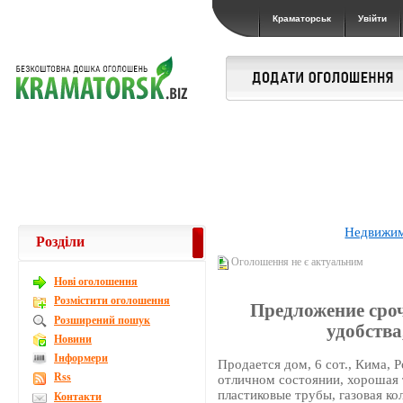
Краматорськ
Увійти
Недвижи
Розділи
Оголошення не є актуальним
Новi оголошення
Розмістити оголошення
Предложение срочн
Розширений пошук
удобства,
Новини
Інформери
Продается дом, 6 сот., Кима, Р
Rss
отличном состоянии, хорошая т
пластиковые трубы, газовая кол
Контакти