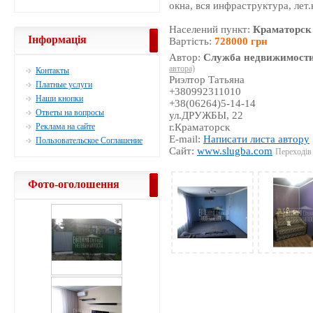
окна, вся инфраструктура, лет.
Населений пункт:
Краматорск
Інформація
Вартість:
728000 грн
Автор:
Служба недвижимости
автора)
Контакты
Риэлтор Татьяна
Платные услуги
+380992311010
Наши кнопки
+38(06264)5-14-14
Ответы на вопросы
ул.ДРУЖБЫ, 22
Реклама на сайте
г.Краматорск
E-mail:
Написати листа автору
Пользовательское Соглашение
Сайт:
www.slugba.com
Переходів 
Фото-оголошення