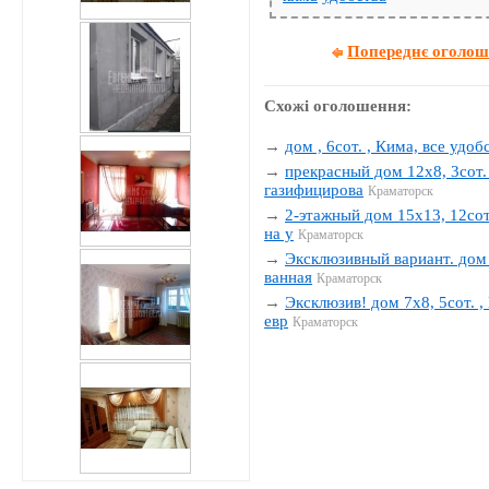
Попереднє оголо
Схожі оголошення:
→
дом , 6сот. , Кима, все удобс
→
прекрасный дом 12х8, 3сот. 
газифицирова
Краматорск
→
2-этажный дом 15х13, 12сот.
на у
Краматорск
→
Эксклюзивный вариант. дом 1
ванная
Краматорск
→
Эксклюзив! дом 7х8, 5сот. , 
евр
Краматорск