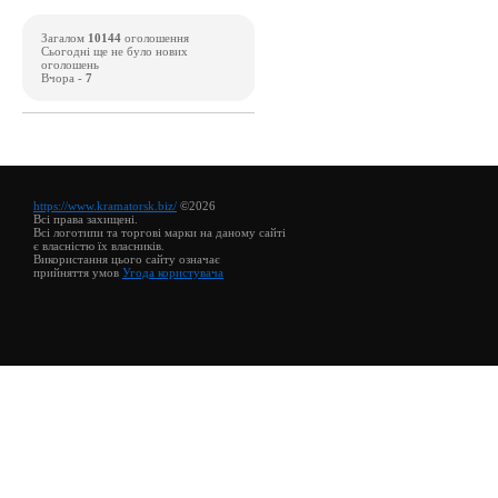
Загалом
10144
оголошення
Сьогодні ще не було нових
оголошень
Вчора -
7
https://www.kramatorsk.biz/
©2026
Всі права захищені.
Всі логотипи та торгові марки на даному сайті
є власністю їх власників.
Використання цього сайту означає
прийняття умов
Угода користувача