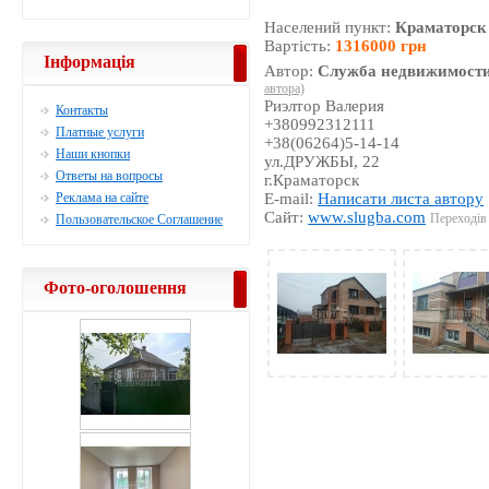
Населений пункт:
Краматорск
Вартість:
1316000 грн
Інформація
Автор:
Служба недвижимости
автора)
Риэлтор Валерия
Контакты
+380992312111
Платные услуги
+38(06264)5-14-14
Наши кнопки
ул.ДРУЖБЫ, 22
Ответы на вопросы
г.Краматорск
Реклама на сайте
E-mail:
Написати листа автору
Сайт:
www.slugba.com
Переходів 
Пользовательское Соглашение
Фото-оголошення