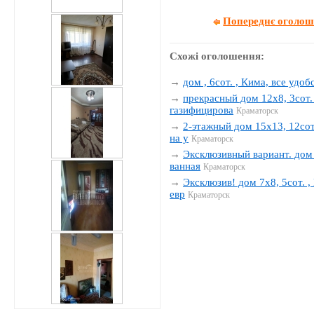
Попереднє оголо
Схожі оголошення:
→
дом , 6сот. , Кима, все удобс
→
прекрасный дом 12х8, 3сот. 
газифицирова
Краматорск
→
2-этажный дом 15х13, 12сот.
на у
Краматорск
→
Эксклюзивный вариант. дом 1
ванная
Краматорск
→
Эксклюзив! дом 7х8, 5сот. , 
евр
Краматорск