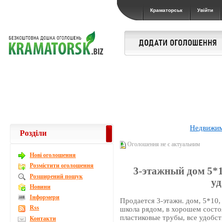
Краматорськ
Увійти
Недвижи
Розділи
Оголошення не є актуальним
Новi оголошення
Розмістити оголошення
3-этажный дом 5*10
Розширений пошук
уд
Новини
Інформери
Продается 3-этажн. дом, 5*10,
Rss
школа рядом, в хорошем состоя
пластиковые трубы, все удобст
Контакти