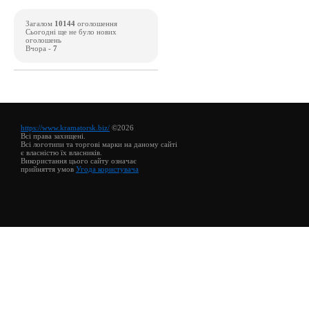
Загалом
10144
оголошення
Сьогодні ще не було нових
оголошень
Вчора -
7
https://www.kramatorsk.biz/
©2026
Всі права захищені.
Всі логотипи та торгові марки на даному сайті
є власністю їх власників.
Використання цього сайту означає
прийняття умов
Угода користувача