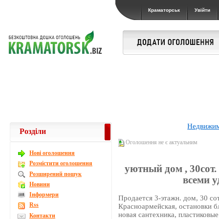
Краматорськ
Увійти
Недвижи
Розділи
Оголошення не є актуальним
Новi оголошення
Розмістити оголошення
уютный дом , 30сот.
Розширений пошук
всеми у
Новини
Інформери
Продается 3-этажн. дом, 30 со
Rss
Красноармейская, остановки б
новая сантехника, пластиковые
Контакти