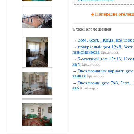
Попереднє оголо
Схожі оголошення:
→
дом , 6сот. , Кима, все удобс
→
прекрасный дом 12х8, 3сот. 
газифицирова
Краматорск
→
2-этажный дом 15х13, 12сот.
на у
Краматорск
→
Эксклюзивный вариант. дом 1
ванная
Краматорск
→
Эксклюзив! дом 7х8, 5сот. , 
евр
Краматорск