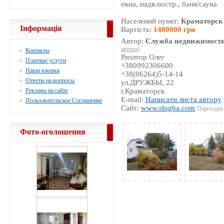
окна, надв.постр., баня/сауна
Населений пункт:
Краматорск
Інформація
Вартість:
1400000 грн
Автор:
Служба недвижимости
автора)
Контакты
Риэлтор Олег
Платные услуги
+380992306600
Наши кнопки
+38(06264)5-14-14
Ответы на вопросы
ул.ДРУЖБЫ, 22
Реклама на сайте
г.Краматорск
E-mail:
Написати листа автору
Пользовательское Соглашение
Сайт:
www.slugba.com
Переходів 
Фото-оголошення