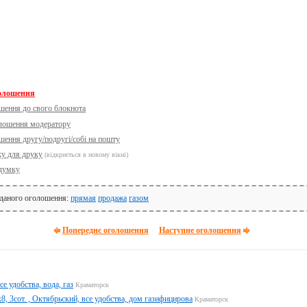
голошення
шення до свого блокнота
олошення модератору
шення другу/подругі/собі на пошту
ку для друку
(відкриється в новому вікні)
думку
 даного оголошення:
прямая
продажа
газом
Попереднє оголошення
Наступне оголошення
все удобства, вода, газ
Краматорск
, 3сот. , Октябрьский, все удобства, дом газифицирова
Краматорск