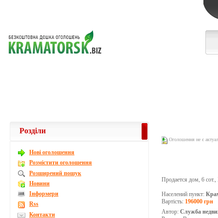
Розділи
Оголошення не є актуа
Новi оголошення
Розмістити оголошення
Розширений пошук
Продается дом, 6 сот.,
Новини
Інформери
Населений пункт:
Кра
Вартість:
196000 грн
Rss
Автор:
Служба недви
Контакти