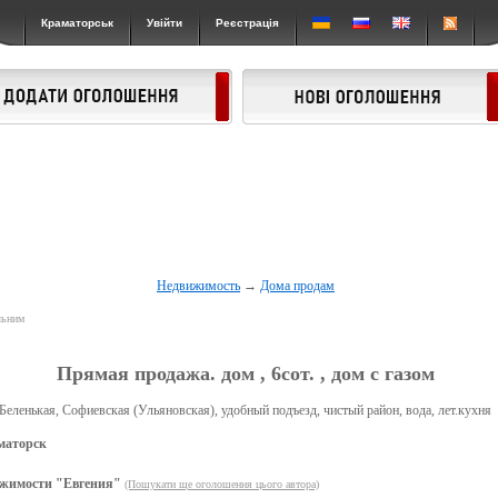
Краматорськ
Увійти
Реєстрація
Недвижимость
→
Дома продам
льним
Прямая продажа. дом , 6сот. , дом с газом
 Беленькая, Софиевская (Ульяновская), удобный подъезд, чистый район, вода, лет.кухня
маторск
жимости "Евгения"
(Пошукати ще оголошення цього автора)