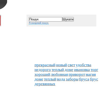
Розширений пошук
прекрасный
новый
свет
удобства
недорого
теплый
доме
ивановка
торг
хороший
любовная
приворот
магия
доме
теплый
вода
заборы
бруса
брус
деревянных