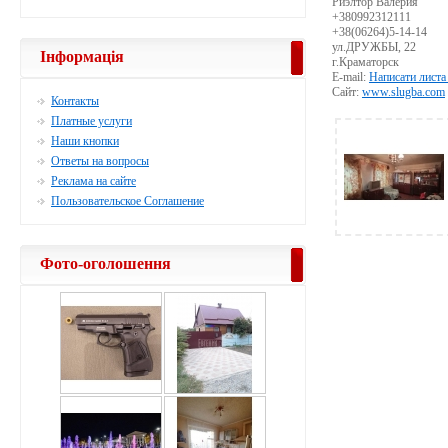
Риэлтор Валерия
+380992312111
+38(06264)5-14-14
ул.ДРУЖБЫ, 22
Інформація
г.Краматорск
E-mail:
Написати листа
Сайт:
www.slugba.com
Контакты
Платные услуги
Наши кнопки
Ответы на вопросы
Реклама на сайте
Пользовательское Соглашение
Фото-оголошення