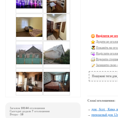
Виділити це о
Додати це оголо
Покажіть на ог
Надіслати оголо
Відкрити сторін
Залишити свою 
Пошукові теги для
Схожі оголошення:
Загалом
10144
оголошення
→
дом , 6сот. , Кима, 
Сьогодні додали
7
оголошення
Вчора -
10
→
прекрасный дом 12х8