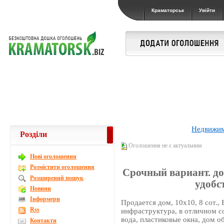
Краматорськ
Увійти
Недвижи
Розділи
Оголошення не є актуальним
Новi оголошення
Розмістити оголошення
Срочный вариант. дом
Розширений пошук
удобс
Новини
Інформери
Продается дом, 10х10, 8 сот., 
Rss
инфраструктура, в отличном со
вода, пластиковые окна, дом о
Контакти