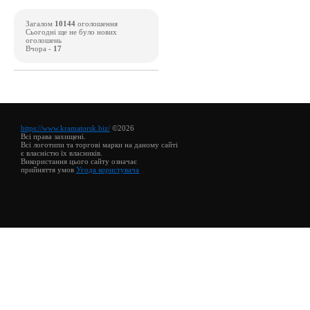
Загалом
10144
оголошення
Сьогодні ще не було нових
оголошень
Вчора -
17
https://www.kramatorsk.biz/
©2026
Всі права захищені.
Всі логотипи та торгові марки на даному сайті
є власністю їх власників.
Використання цього сайту означає
прийняття умов
Угода користувача