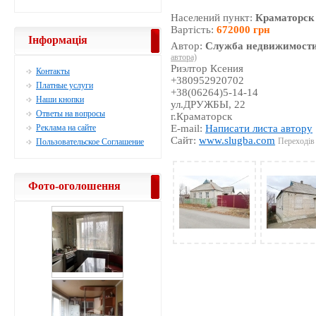
Населений пункт:
Краматорск
Вартість:
672000 грн
Інформація
Автор:
Служба недвижимости
автора)
Риэлтор Ксения
Контакты
+380952920702
Платные услуги
+38(06264)5-14-14
Наши кнопки
ул.ДРУЖБЫ, 22
Ответы на вопросы
г.Краматорск
Реклама на сайте
E-mail:
Написати листа автору
Сайт:
www.slugba.com
Переходів 
Пользовательское Соглашение
Фото-оголошення