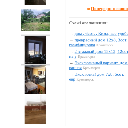
Попереднє оголо
Схожі оголошення:
→
дом , 6сот. , Кима, все удобс
→
прекрасный дом 12х8, 3сот. 
газифицирова
Краматорск
→
2-этажный дом 15х13, 12сот.
на у
Краматорск
→
Эксклюзивный вариант. дом 1
ванная
Краматорск
→
Эксклюзив! дом 7х8, 5сот. , 
евр
Краматорск