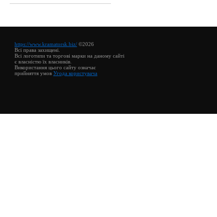
https://www.kramatorsk.biz/
©2026
Всі права захищені.
Всі логотипи та торгові марки на даному сайті
є власністю їх власників.
Використання цього сайту означає
прийняття умов
Угода користувача