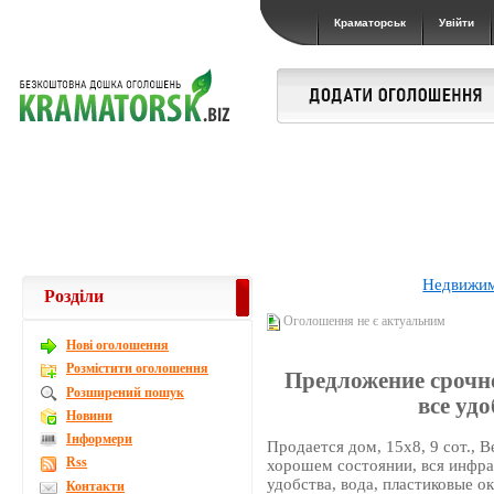
Краматорськ
Увійти
Недвижи
Розділи
Оголошення не є актуальним
Новi оголошення
Розмістити оголошення
Предложение срочное
Розширений пошук
все удо
Новини
Інформери
Продается дом, 15х8, 9 сот., В
Rss
хорошем состоянии, вся инфрас
удобства, вода, пластиковые ок
Контакти