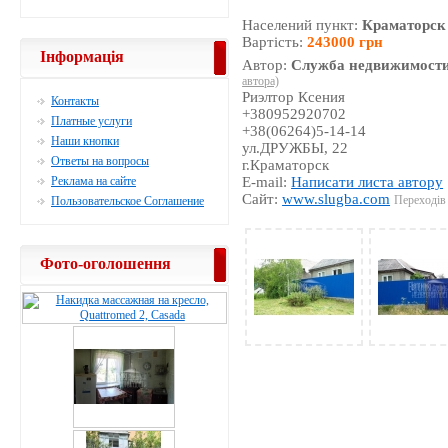
Населений пункт:
Краматорск
Вартість:
243000 грн
Інформація
Автор:
Служба недвижимости
автора)
Риэлтор Ксения
Контакты
+380952920702
Платные услуги
+38(06264)5-14-14
Наши кнопки
ул.ДРУЖБЫ, 22
Ответы на вопросы
г.Краматорск
Реклама на сайте
E-mail:
Написати листа автору
Сайт:
www.slugba.com
Переходів 
Пользовательское Соглашение
Фото-оголошення