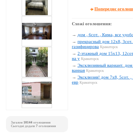
Попереднє оголо
Схожі оголошення:
→
дом , 6сот. , Кима, все удобс
→
прекрасный дом 12х8, 3сот. 
газифицирова
Краматорск
→
2-этажный дом 15х13, 12сот.
на у
Краматорск
→
Эксклюзивный вариант. дом 1
ванная
Краматорск
→
Эксклюзив! дом 7х8, 5сот. , 
евр
Краматорск
Загалом
10144
оголошення
Сьогодні додали
7
оголошення