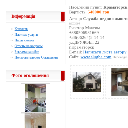
Населений пункт:
Краматорск
Вартість:
540000 грн
Інформація
Автор:
Служба недвижимости
автора)
Риэлтор Максим
Контакты
+380506981669
Платные услуги
+38(06264)5-14-14
Наши кнопки
ул.ДРУЖБЫ, 22
Ответы на вопросы
г.Краматорск
Реклама на сайте
E-mail:
Написати листа автору
Сайт:
www.slugba.com
Переходів 
Пользовательское Соглашение
Фото-оголошення