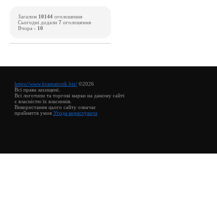
Загалом
10144
оголошення
Сьогодні додали
7
оголошення
Вчора -
10
https://www.kramatorsk.biz/
©2026
Всі права захищені.
Всі логотипи та торгові марки на даному сайті
є власністю їх власників.
Використання цього сайту означає
прийняття умов
Угода користувача