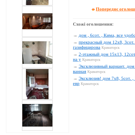
Попереднє оголо
Схожі оголошення:
→
дом , 6сот. , Кима, все удобс
→
прекрасный дом 12х8, 3сот. 
газифицирова
Краматорск
→
2-этажный дом 15х13, 12сот.
на у
Краматорск
→
Эксклюзивный вариант. дом 1
ванная
Краматорск
→
Эксклюзив! дом 7х8, 5сот. , 
евр
Краматорск