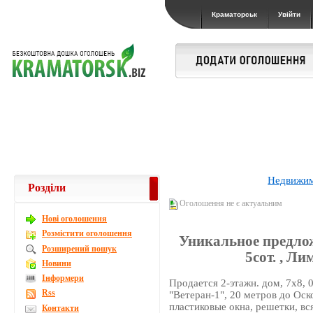
Краматорськ
Увійти
Недвижи
Розділи
Оголошення не є актуальним
Новi оголошення
Розмістити оголошення
Уникальное предлож
Розширений пошук
5сот. , Ли
Новини
Інформери
Продается 2-этажн. дом, 7х8, 0
Rss
"Ветеран-1", 20 метров до Оск
пластиковые окна, решетки, в
Контакти