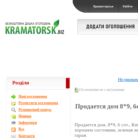
Краматорськ
Увійти
Недвижи
Розділи
Оголошення не є актуальним
Новi оголошення
Розмістити оголошення
Продается дом 8*9, 6с
Розширений пошук
Новини
Інформери
Продается дом, 8*9, 6 сот., Ки
Rss
хорошем состоянии, зеленая зо
гараж
Контакти