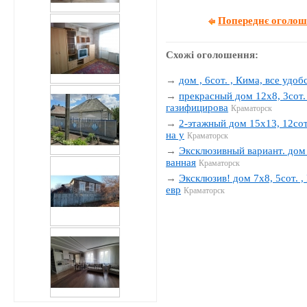
Попереднє оголо
Схожі оголошення:
→
дом , 6сот. , Кима, все удобс
→
прекрасный дом 12х8, 3сот. 
газифицирова
Краматорск
→
2-этажный дом 15х13, 12сот.
на у
Краматорск
→
Эксклюзивный вариант. дом 1
ванная
Краматорск
→
Эксклюзив! дом 7х8, 5сот. , 
евр
Краматорск