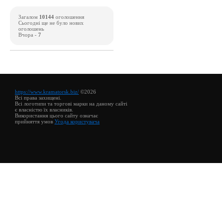
Загалом
10144
оголошення
Сьогодні ще не було нових
оголошень
Вчора -
7
https://www.kramatorsk.biz/
©2026
Всі права захищені.
Всі логотипи та торгові марки на даному сайті
є власністю їх власників.
Використання цього сайту означає
прийняття умов
Угода користувача