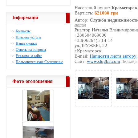
Населений пункт:
Краматорск
Вартість:
621000 грн
Інформація
Автор:
Служба недвижимости
автора)
Риэлтор Наталья Владимировн
Контакты
+380504069600
Платные услуги
+38(06264)5-14-14
Наши кнопки
ул.ДРУЖБЫ, 22
Ответы на вопросы
г.Краматорск
Реклама на сайте
E-mail:
Написати листа автору
Сайт:
www.slugba.com
Переходів 
Пользовательское Соглашение
Фото-оголошення