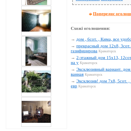
Попереднє оголо
Схожі оголошення:
→
дом , 6сот. , Кима, все удобс
→
прекрасный дом 12х8, 3сот. 
газифицирова
Краматорск
→
2-этажный дом 15х13, 12сот.
на у
Краматорск
→
Эксклюзивный вариант. дом 1
ванная
Краматорск
→
Эксклюзив! дом 7х8, 5сот. , 
евр
Краматорск