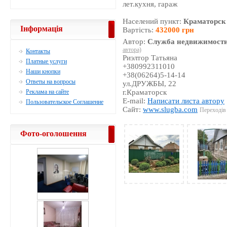
лет.кухня, гараж
Населений пункт:
Краматорск
Інформація
Вартість:
432000 грн
Автор:
Служба недвижимости
автора)
Контакты
Риэлтор Татьяна
Платные услуги
+380992311010
Наши кнопки
+38(06264)5-14-14
Ответы на вопросы
ул.ДРУЖБЫ, 22
Реклама на сайте
г.Краматорск
E-mail:
Написати листа автору
Пользовательское Соглашение
Сайт:
www.slugba.com
Переходів 
Фото-оголошення