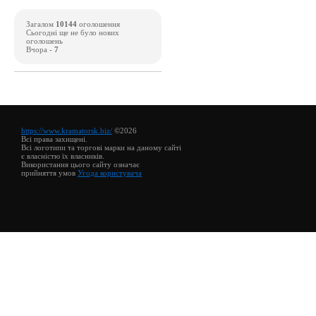
Загалом
10144
оголошення
Сьогодні ще не було нових
оголошень
Вчора -
7
https://www.kramatorsk.biz/
©2026
Всі права захищені.
Всі логотипи та торгові марки на даному сайті
є власністю їх власників.
Використання цього сайту означає
прийняття умов
Угода користувача