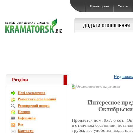
Краматорськ
Увійти
Недвижи
Розділи
Оголошення не є актуальним
Новi оголошення
Розмістити оголошення
Интересное пред
Розширений пошук
Октябрьский
Новини
Інформери
Продается дом, 9x7, 6 сот., О
Rss
в отличном состоянии, останов
трубы, все удобства, вода, пл
Контакти