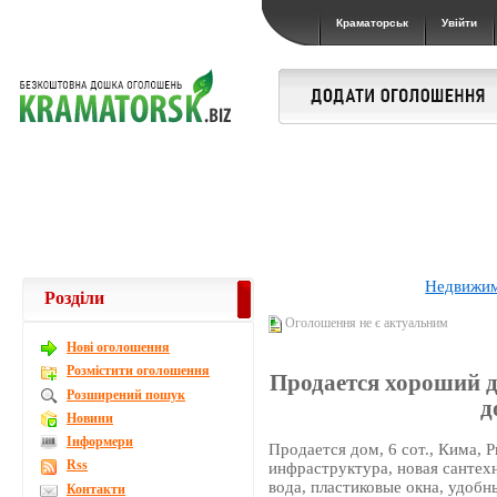
Краматорськ
Увійти
Недвижи
Розділи
Оголошення не є актуальним
Новi оголошення
Розмістити оголошення
Продается хороший дом
Розширений пошук
д
Новини
Інформери
Продается дом, 6 сот., Кима, Р
Rss
инфраструктура, новая сантехн
вода, пластиковые окна, удобн
Контакти