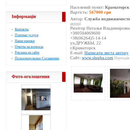
Населений пункт:
Краматорск
Вартість:
567000 грн
Інформація
Автор:
Служба недвижимости
автора)
Риэлтор Наталья Владимировн
Контакты
+380504069600
Платные услуги
+38(06264)5-14-14
Наши кнопки
ул.ДРУЖБЫ, 22
Ответы на вопросы
г.Краматорск
Реклама на сайте
E-mail:
Написати листа автору
Сайт:
www.slugba.com
Переходів 
Пользовательское Соглашение
Фото-оголошення