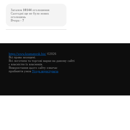
Загалом
10144
оголошення
Сьогодні ще не було нових
оголошень
Вчора -
7
https://www.kramatorsk.biz/
©2026
Всі права захищені.
Всі логотипи та торгові марки на даному сайті
є власністю їх власників.
Використання цього сайту означає
прийняття умов
Угода користувача