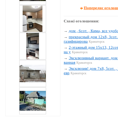
Попереднє оголо
Схожі оголошення:
→
дом , 6сот. , Кима, все удобс
→
прекрасный дом 12х8, 3сот. 
газифицирова
Краматорск
→
2-этажный дом 15х13, 12сот.
на у
Краматорск
→
Эксклюзивный вариант. дом 1
ванная
Краматорск
→
Эксклюзив! дом 7х8, 5сот. , 
евр
Краматорск