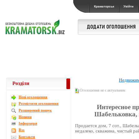
Краматорськ
Увійти
Недвижи
Розділи
Оголошення не є актуальним
Новi оголошення
Розмістити оголошення
Интересное пре
Розширений пошук
Шабельковка, 
Новини
Інформери
Продается дом, 7 сот., Шабель
Rss
недалеко, скважина, чистый рай
Контакти