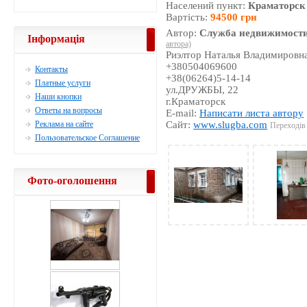
Населений пункт:
Краматорск
Вартість:
94500 грн
Автор:
Служба недвижимости
Інформація
автора)
Риэлтор Наталья Владимировн
+380504069600
Контакты
+38(06264)5-14-14
Платные услуги
ул.ДРУЖБЫ, 22
Наши кнопки
г.Краматорск
Ответы на вопросы
E-mail:
Написати листа автору
Реклама на сайте
Сайт:
www.slugba.com
Переходів 
Пользовательское Соглашение
Фото-оголошення