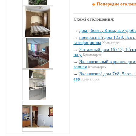
Попереднє оголо
Схожі оголошення:
→
дом , 6сот. , Кима, все удобс
→
прекрасный дом 12х8, 3сот. 
газифицирова
Краматорск
→
2-этажный дом 15х13, 12сот.
на у
Краматорск
→
Эксклюзивный вариант. дом 1
ванная
Краматорск
→
Эксклюзив! дом 7х8, 5сот. , 
евр
Краматорск