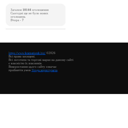
Загалом
10144
оголошення
Сьогодні ще не було нових
оголошень
Вчора -
7
https://www.kramatorsk.biz/
©2026
Всі права захищені.
Всі логотипи та торгові марки на даному сайті
є власністю їх власників.
Використання цього сайту означає
прийняття умов
Угода користувача