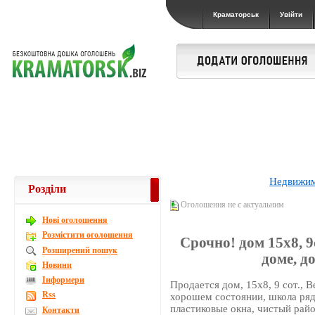
Краматорськ
Увійти
Недвижи
Розділи
Оголошення не є актуальним
Новi оголошення
Розмістити оголошення
Срочно! дом 15х8, 9с
Розширений пошук
доме, д
Новини
Інформери
Продается дом, 15х8, 9 сот., В
Rss
хорошем состоянии, школа рядо
пластиковые окна, чистый райо
Контакти