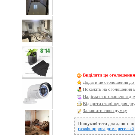
Виділити це оголошенн
Додати це оголошення до
Покажіть на оголошення 
Надіслати оголошення дру
Відкрити сторінку для др
Залишити свою думку
Пошукові теги для даного 
газифицирова
доме
веселый