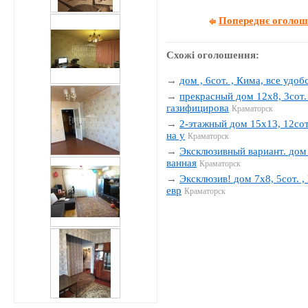
Попереднє оголо
Схожі оголошення:
→
дом , 6сот. , Кима, все удобс
→
прекрасный дом 12х8, 3сот. 
газифицирова
Краматорск
→
2-этажный дом 15х13, 12сот.
на у
Краматорск
→
Эксклюзивный вариант. дом 1
ванная
Краматорск
→
Эксклюзив! дом 7х8, 5сот. , 
евр
Краматорск