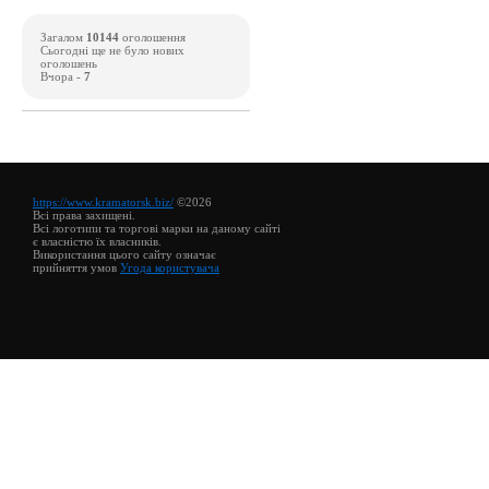
Загалом
10144
оголошення
Сьогодні ще не було нових
оголошень
Вчора -
7
https://www.kramatorsk.biz/
©2026
Всі права захищені.
Всі логотипи та торгові марки на даному сайті
є власністю їх власників.
Використання цього сайту означає
прийняття умов
Угода користувача