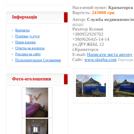
Населений пункт:
Краматорск
Вартість:
243000 грн
Інформація
Автор:
Служба недвижимости
автора)
Риэлтор Ксения
Контакты
+380952920702
Платные услуги
+38(06264)5-14-14
Наши кнопки
ул.ДРУЖБЫ, 22
Ответы на вопросы
г.Краматорск
Реклама на сайте
E-mail:
Написати листа автору
Сайт:
www.slugba.com
Переходів 
Пользовательское Соглашение
Фото-оголошення